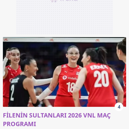
için Ayarlar butonuna tıklayabilir,
Çerez Bilgilendirme
Metnimizi
ziyaret edebilirsiniz.
6698 sayılı Kişisel Verilerin Korunması Kanunu uyarınca
hazırlanmış Aydınlatma Metnimizi okumak ve sitemizde
ilgili mevzuata uygun olarak kullanılan çerezlerle ilgili bilgi
almak için lütfen
tıklayınız
.
4
FİLENİN SULTANLARI 2026 VNL MAÇ
PROGRAMI