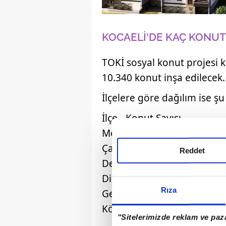
KOCAELİ'DE KAÇ KONUT
TOKİ sosyal konut projesi
10.340 konut inşa edilecek.
İlçelere göre dağılım ise şu
İlçe
-
Konut Sayısı
Merkez
4.800
Çayırova
500
Reddet
Derince
90
Dilovası
1.750
Rıza
Gebze
2.000
Körfez
1.200
"Sitelerimizde reklam ve paza