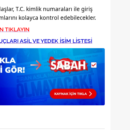
 çerezlerle ilgili bilgi almak için lütfen
tıklayınız
.
lar, T.C. kimlik numaraları ile giriş
larını kolayca kontrol edebilecekler.
N TIKLAYIN
ÇLARI ASİL VE YEDEK İSİM LİSTESİ