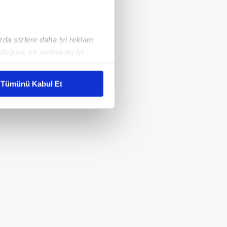
ızda sizlere daha iyi reklam
duğunu ve sizlere en iyi
liyetlerimizi karşılamak
Tümünü Kabul Et
ar gösterilmeyecektir."
çerezler kullanılmaktadır. Bu
u hizmetlerinin sunulması
i ve sizlere yönelik
nılacaktır.
kin detaylı bilgi için Ayarlar
ak ve sitemizde ilgili