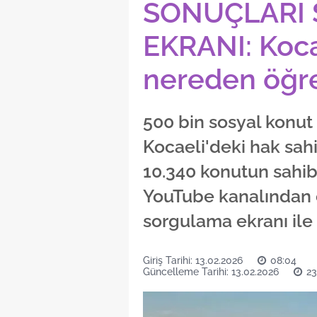
SONUÇLARI
EKRANI: Kocae
nereden öğre
500 bin sosyal konut
Kocaeli'deki hak sahi
10.340 konutun sahib
YouTube kanalından c
sorgulama ekranı ile 
Giriş Tarihi: 13.02.2026
08:04
Güncelleme Tarihi: 13.02.2026
23