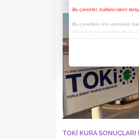
Bu çerezler, kullanıcıların tara
Bu çerezlere izin vermeniz halin
deneyimi yaşatabiliriz. Bunu y
içerikleri sunabilmek adına el
noktasında tek gelir kalemimiz 
Her halükârda, kullanıcılar, bu 
Sizlere daha iyi bir hizmet sun
çerezler vasıtasıyla çeşitli kiş
amacıyla kullanılmaktadır. Diğer
reklam/pazarlama faaliyetlerinin
Çerezlere ilişkin tercihlerinizi 
butonuna tıklayabilir,
Çerez Bi
TOKİ KURA SONUÇLARI 
6698 sayılı Kişisel Verilerin 