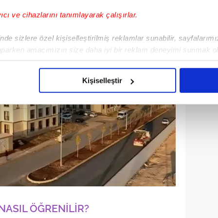
yıcı ve cihazlarını tanımlayarak çalışırlar.
de sizlere özel kişiselleştirilmiş reklamlar sunabilir, sayfalarım
aparken amacımızın size daha iyi bir reklam deneyimi sunmak ol
imizden gelen çabayı gösterdiğimizi ve bu noktada, reklamların ma
olduğunu sizlere hatırlatmak isteriz.
Kişiselleştir
çerezlere izin vermedikleri takdirde, kullanıcılara hedefli reklaml
abilmek için İnternet Sitemizde kendimize ve üçüncü kişilere ait 
isel verileriniz işlenmekte olup gerekli olan çerezler bilgi toplum
 çerezler, sitemizin daha işlevsel kılınması ve kişiselleştirilmes
 yapılması, amaçlarıyla sınırlı olarak açık rızanız dahilinde kulla
aşağıda yer alan panel vasıtasıyla belirleyebilirsiniz. Çerezlere iliş
lgilendirme Metnimizi
ziyaret edebilirsiniz.
NASIL ÖĞRENİLİR?
Korunması Kanunu uyarınca hazırlanmış Aydınlatma Metnimizi okum