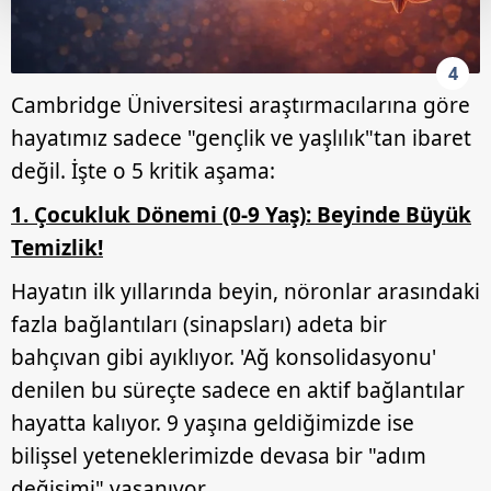
Her halükârda, kullanıcılar, bu çerezlere izin vermedikleri
4
takdirde, kullanıcılara hedefli reklamlar
gösterilmeyecektir."
Cambridge Üniversitesi araştırmacılarına göre
hayatımız sadece "gençlik ve yaşlılık"tan ibaret
Sizlere daha iyi bir hizmet sunabilmek için İnternet
değil. İşte o 5 kritik aşama:
Sitemizde kendimize ve üçüncü kişilere ait çerezler
kullanılmaktadır. Bu çerezler vasıtasıyla çeşitli kişisel
1. Çocukluk Dönemi (0-9 Yaş): Beyinde Büyük
verileriniz işlenmekte olup gerekli olan çerezler bilgi
Temizlik!
toplumu hizmetlerinin sunulması amacıyla
kullanılmaktadır. Diğer çerezler, sitemizin daha işlevsel
Hayatın ilk yıllarında beyin, nöronlar arasındaki
kılınması ve kişiselleştirilmesi ve sizlere yönelik
fazla bağlantıları (sinapsları) adeta bir
reklam/pazarlama faaliyetlerinin yapılması, amaçlarıyla
bahçıvan gibi ayıklıyor. 'Ağ konsolidasyonu'
sınırlı olarak açık rızanız dahilinde kullanılacaktır.
denilen bu süreçte sadece en aktif bağlantılar
Çerezlere ilişkin tercihlerinizi aşağıda yer alan panel
hayatta kalıyor. 9 yaşına geldiğimizde ise
vasıtasıyla belirleyebilirsiniz. Çerezlere ilişkin detaylı bilgi
bilişsel yeteneklerimizde devasa bir "adım
için Ayarlar butonuna tıklayabilir,
Çerez Bilgilendirme
değişimi" yaşanıyor.