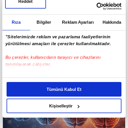
Reddet
Rıza
Bilgiler
Reklam Ayarları
Hakkında
"Sitelerimizde reklam ve pazarlama faaliyetlerinin
yürütülmesi amaçları ile çerezler kullanılmaktadır.
Bu çerezler, kullanıcıların tarayıcı ve cihazlarını
tanımlayarak çalışırlar.
Bu çerezlere izin vermeniz halinde sizlere özel
kişiselleştirilmiş reklamlar sunabilir, sayfalarımızda sizlere
Tümünü Kabul Et
daha iyi reklam deneyimi yaşatabiliriz. Bunu yaparken
amacımızın size daha iyi bir reklam deneyimi sunmak
olduğunu ve sizlere en iyi içerikleri sunabilmek adına
Kişiselleştir
elimizden gelen çabayı gösterdiğimizi ve bu noktada,
reklamların maliyetlerimizi karşılamak noktasında tek gelir
kalemimiz olduğunu sizlere hatırlatmak isteriz.