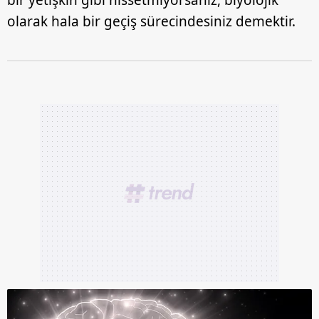
bir yetişkin gibi hissetmiyorsanız, biyolojik
olarak hala bir geçiş sürecindesiniz demektir.