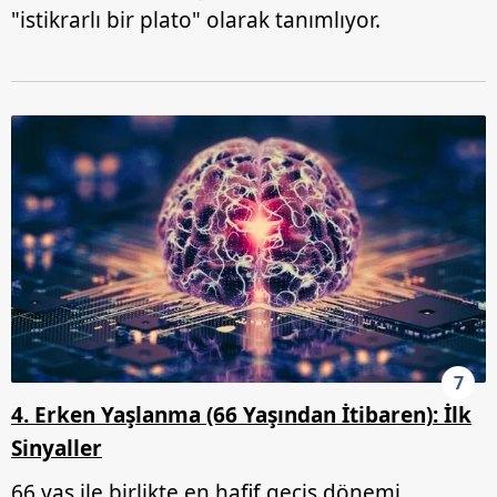
"istikrarlı bir plato" olarak tanımlıyor.
7
4. Erken Yaşlanma (66 Yaşından İtibaren): İlk
Sinyaller
66 yaş ile birlikte en hafif geçiş dönemi