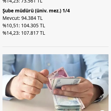
%14,23: 73.561 TL
Şube müdürü (üniv. mez.) 1/4
Mevcut: 94.384 TL
%10,51: 104.305 TL
%14,23: 107.817 TL