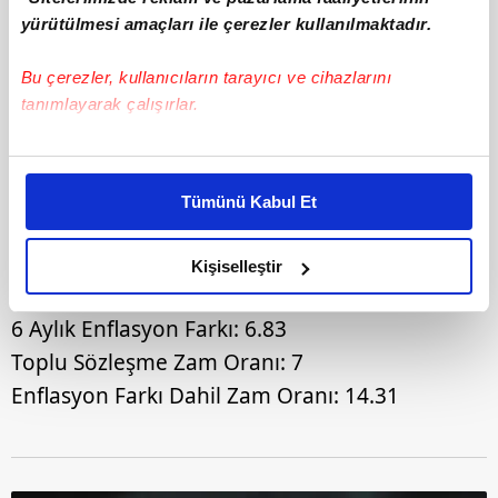
yürütülmesi amaçları ile çerezler kullanılmaktadır.
Bu çerezler, kullanıcıların tarayıcı ve cihazlarını
tanımlayarak çalışırlar.
Bu çerezlere izin vermeniz halinde sizlere özel
kişiselleştirilmiş reklamlar sunabilir, sayfalarımızda sizlere
Tümünü Kabul Et
6
daha iyi reklam deneyimi yaşatabiliriz. Bunu yaparken
KÜMÜLATİF ZAM HESAPLAMASI
amacımızın size daha iyi bir reklam deneyimi sunmak
olduğunu ve sizlere en iyi içerikleri sunabilmek adına
Kişiselleştir
6 Aylık Enflasyon: 18.58
elimizden gelen çabayı gösterdiğimizi ve bu noktada,
reklamların maliyetlerimizi karşılamak noktasında tek gelir
6 Aylık Enflasyon Farkı: 6.83
kalemimiz olduğunu sizlere hatırlatmak isteriz.
Toplu Sözleşme Zam Oranı: 7
Enflasyon Farkı Dahil Zam Oranı: 14.31
Her halükârda, kullanıcılar, bu çerezlere izin vermedikleri
takdirde, kullanıcılara hedefli reklamlar
gösterilmeyecektir."