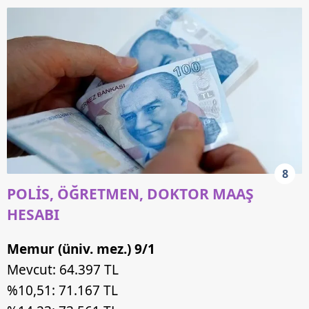
8
POLİS, ÖĞRETMEN, DOKTOR MAAŞ
HESABI
Memur (üniv. mez.) 9/1
Mevcut: 64.397 TL
%10,51: 71.167 TL