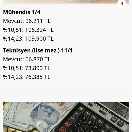
9
Mühendis 1/4
Mevcut: 96.211 TL
%10,51: 106.324 TL
%14,23: 109.900 TL
Teknisyen (lise mez.) 11/1
Mevcut: 66.870 TL
%10,51: 73.899 TL
%14,23: 76.385 TL