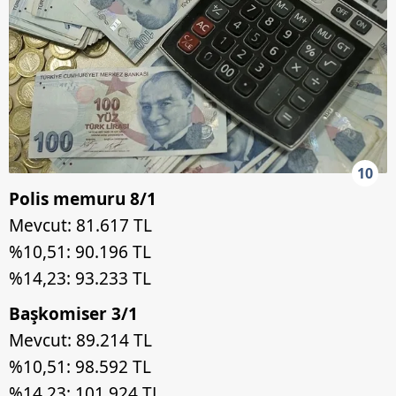
10
Polis memuru 8/1
Mevcut: 81.617 TL
%10,51: 90.196 TL
%14,23: 93.233 TL
Başkomiser 3/1
Mevcut: 89.214 TL
%10,51: 98.592 TL
%14,23: 101.924 TL