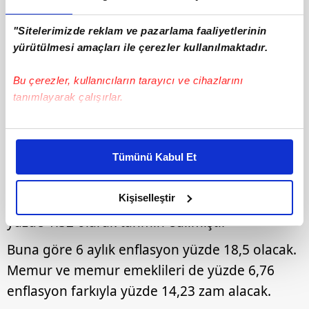
"Sitelerimizde reklam ve pazarlama faaliyetlerinin
yürütülmesi amaçları ile çerezler kullanılmaktadır.
Bu çerezler, kullanıcıların tarayıcı ve cihazlarını
tanımlayarak çalışırlar.
5
6 AYLIK TAHMİNLER NE YÖNDE?
Bu çerezlere izin vermeniz halinde sizlere özel
kişiselleştirilmiş reklamlar sunabilir, sayfalarımızda sizlere
Merkez Bankası'nın ekonomistlerle yaptığı son
Tümünü Kabul Et
daha iyi reklam deneyimi yaşatabiliriz. Bunu yaparken
Piyasa Katılımcıları Anketi'nde mayıs
amacımızın size daha iyi bir reklam deneyimi sunmak
olduğunu ve sizlere en iyi içerikleri sunabilmek adına
Kişiselleştir
enflasyonu yüzde 1.82, haziran enflasyonu
elimizden gelen çabayı gösterdiğimizi ve bu noktada,
yüzde 1.52 olarak tahmin edilmişti.
reklamların maliyetlerimizi karşılamak noktasında tek gelir
kalemimiz olduğunu sizlere hatırlatmak isteriz.
Buna göre 6 aylık enflasyon yüzde 18,5 olacak.
Memur ve memur emeklileri de yüzde 6,76
Her halükârda, kullanıcılar, bu çerezlere izin vermedikleri
enflasyon farkıyla yüzde 14,23 zam alacak.
takdirde, kullanıcılara hedefli reklamlar