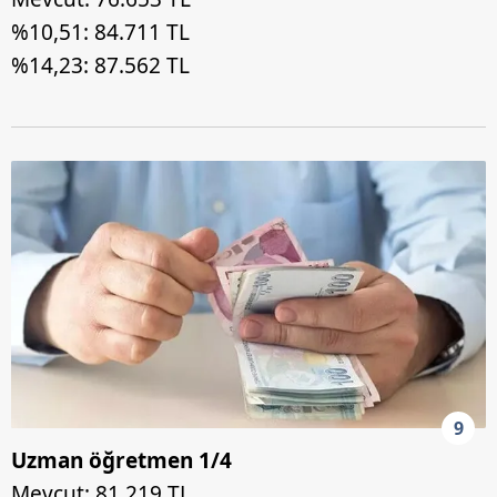
%10,51: 84.711 TL
%14,23: 87.562 TL
9
Uzman öğretmen 1/4
Mevcut: 81.219 TL