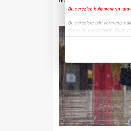
bölümünde sağanak ve yer ye
Bu çerezler, kullanıcıların tara
Bu çerezlere izin vermeniz halin
deneyimi yaşatabiliriz. Bunu y
içerikleri sunabilmek adına el
noktasında tek gelir kalemimiz 
Her halükârda, kullanıcılar, bu 
Sizlere daha iyi bir hizmet sun
çerezler vasıtasıyla çeşitli kiş
amacıyla kullanılmaktadır. Diğer
reklam/pazarlama faaliyetlerinin
Çerezlere ilişkin tercihlerinizi 
butonuna tıklayabilir,
Çerez Bi
6698 sayılı Kişisel Verilerin 