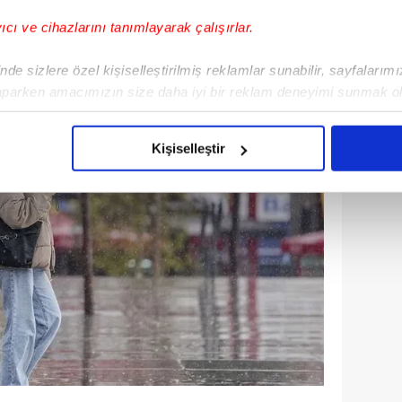
r gök gürültülü sağanak bekleniyor.
yıcı ve cihazlarını tanımlayarak çalışırlar.
de sizlere özel kişiselleştirilmiş reklamlar sunabilir, sayfalarım
aparken amacımızın size daha iyi bir reklam deneyimi sunmak ol
imizden gelen çabayı gösterdiğimizi ve bu noktada, reklamların ma
olduğunu sizlere hatırlatmak isteriz.
Kişiselleştir
çerezlere izin vermedikleri takdirde, kullanıcılara hedefli reklaml
abilmek için İnternet Sitemizde kendimize ve üçüncü kişilere ait 
isel verileriniz işlenmekte olup gerekli olan çerezler bilgi toplum
 çerezler, sitemizin daha işlevsel kılınması ve kişiselleştirilmes
 yapılması, amaçlarıyla sınırlı olarak açık rızanız dahilinde kulla
aşağıda yer alan panel vasıtasıyla belirleyebilirsiniz. Çerezlere iliş
lgilendirme Metnimizi
ziyaret edebilirsiniz.
Korunması Kanunu uyarınca hazırlanmış Aydınlatma Metnimizi okum