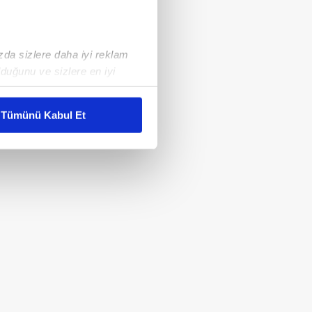
ızda sizlere daha iyi reklam
duğunu ve sizlere en iyi
liyetlerimizi karşılamak
Tümünü Kabul Et
ar gösterilmeyecektir."
çerezler kullanılmaktadır. Bu
u hizmetlerinin sunulması
i ve sizlere yönelik
nılacaktır.
kin detaylı bilgi için Ayarlar
ak ve sitemizde ilgili