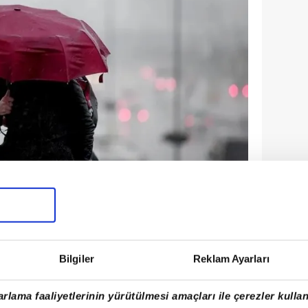
İYOR
Bilgiler
Reklam Ayarları
büyük bölümünün parçalı ve az bulutlu
ak. Hafta sonu ise yurdun büyük
rlama faaliyetlerinin yürütülmesi amaçları ile çerezler kullan