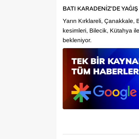
mevzuata uygun olarak kullanılan
BATI KARADENİZ'DE YAĞI
Yarın Kırklareli, Çanakkale, B
kesimleri, Bilecik, Kütahya i
bekleniyor.