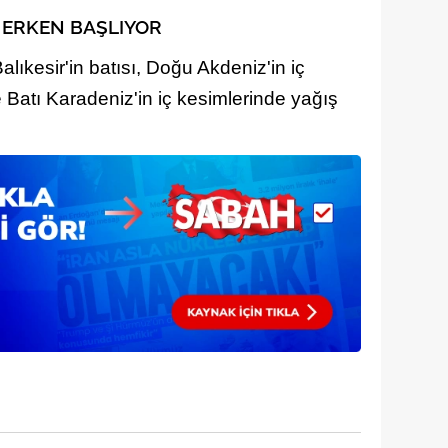
 çerezlerle ilgili bilgi almak için lütfen
tıklayınız
.
Ş ERKEN BAŞLIYOR
alıkesir'in batısı, Doğu Akdeniz'in iç
le Batı Karadeniz'in iç kesimlerinde yağış