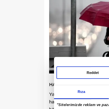
Reddet
HAFTA SONU YAĞMUR GEL
Rıza
Yarın ve cuma günü yurdun 
havanın etkisi altında kalac
"Sitelerimizde reklam ve paza