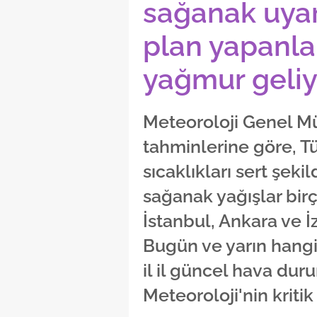
sağanak uyar
plan yapanlar
yağmur geliyo
Meteoroloji Genel M
tahminlerine göre, T
sıcaklıkları sert şek
sağanak yağışlar birç
İstanbul, Ankara ve İ
Bugün ve yarın hangi 
il il güncel hava dur
Meteoroloji'nin kritik 