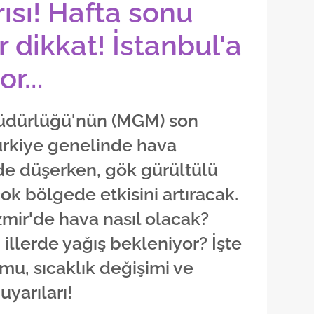
ısı! Hafta sonu
 dikkat! İstanbul'a
r...
üdürlüğü'nün (MGM) son
ürkiye genelinde hava
ilde düşerken, gök gürültülü
ok bölgede etkisini artıracak.
zmir'de hava nasıl olacak?
illerde yağış bekleniyor? İşte
umu, sıcaklık değişimi ve
uyarıları!