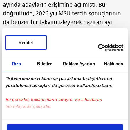
ayında adayların erişimine açılmıştı. Bu
doğrultuda, 2026 yılı MSÜ tercih sonuçlarının
da benzer bir takvim izleyerek haziran ayı
içerisinde ilan edilmesi öngörülüyor.
Reddet
Rıza
Bilgiler
Reklam Ayarları
Hakkında
"Sitelerimizde reklam ve pazarlama faaliyetlerinin
yürütülmesi amaçları ile çerezler kullanılmaktadır.
Bu çerezler, kullanıcıların tarayıcı ve cihazlarını
tanımlayarak çalışırlar.
Bu çerezlere izin vermeniz halinde sizlere özel
kişiselleştirilmiş reklamlar sunabilir, sayfalarımızda sizlere