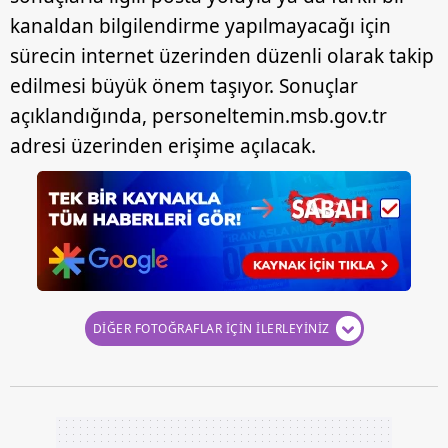
kanaldan bilgilendirme yapılmayacağı için
sınırlı olarak açık rızanız dahilinde kullanılacaktır.
sürecin internet üzerinden düzenli olarak takip
Çerezlere ilişkin tercihlerinizi aşağıda yer alan panel
edilmesi büyük önem taşıyor. Sonuçlar
vasıtasıyla belirleyebilirsiniz. Çerezlere ilişkin detaylı bilgi
açıklandığında, personeltemin.msb.gov.tr
için Ayarlar butonuna tıklayabilir,
Çerez Bilgilendirme
adresi üzerinden erişime açılacak.
Metnimizi
ziyaret edebilirsiniz.
6698 sayılı Kişisel Verilerin Korunması Kanunu uyarınca
hazırlanmış Aydınlatma Metnimizi okumak ve sitemizde
ilgili mevzuata uygun olarak kullanılan çerezlerle ilgili bilgi
almak için lütfen
tıklayınız
.
DİĞER FOTOĞRAFLAR İÇİN İLERLEYİNİZ