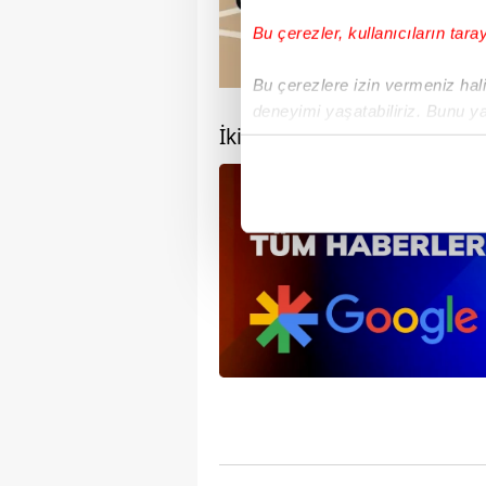
Bu çerezler, kullanıcıların tara
Bu çerezlere izin vermeniz halin
deneyimi yaşatabiliriz. Bunu y
İki araba arasındaki 3 farkı
içerikleri sunabilmek adına el
noktasında tek gelir kalemimiz 
Her halükârda, kullanıcılar, bu 
Sizlere daha iyi bir hizmet sun
çerezler vasıtasıyla çeşitli kiş
amacıyla kullanılmaktadır. Diğer
reklam/pazarlama faaliyetlerinin
Çerezlere ilişkin tercihlerinizi 
butonuna tıklayabilir,
Çerez Bi
6698 sayılı Kişisel Verilerin 