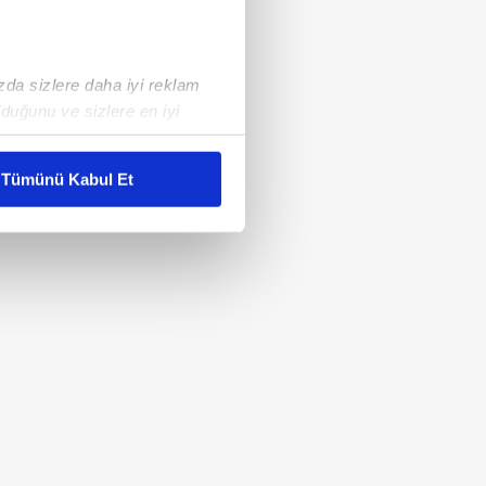
ızda sizlere daha iyi reklam
duğunu ve sizlere en iyi
liyetlerimizi karşılamak
Tümünü Kabul Et
ar gösterilmeyecektir."
çerezler kullanılmaktadır. Bu
u hizmetlerinin sunulması
i ve sizlere yönelik
nılacaktır.
kin detaylı bilgi için Ayarlar
ak ve sitemizde ilgili