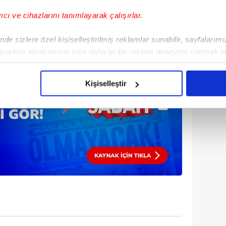
yıcı ve cihazlarını tanımlayarak çalışırlar.
de sizlere özel kişiselleştirilmiş reklamlar sunabilir, sayfalarım
aparken amacımızın size daha iyi bir reklam deneyimi sunmak ol
 bulun!
imizden gelen çabayı gösterdiğimizi ve bu noktada, reklamların ma
olduğunu sizlere hatırlatmak isteriz.
Kişiselleştir
çerezlere izin vermedikleri takdirde, kullanıcılara hedefli reklaml
abilmek için İnternet Sitemizde kendimize ve üçüncü kişilere ait 
isel verileriniz işlenmekte olup gerekli olan çerezler bilgi toplum
 çerezler, sitemizin daha işlevsel kılınması ve kişiselleştirilmes
 yapılması, amaçlarıyla sınırlı olarak açık rızanız dahilinde kulla
aşağıda yer alan panel vasıtasıyla belirleyebilirsiniz. Çerezlere iliş
lgilendirme Metnimizi
ziyaret edebilirsiniz.
Korunması Kanunu uyarınca hazırlanmış Aydınlatma Metnimizi okum