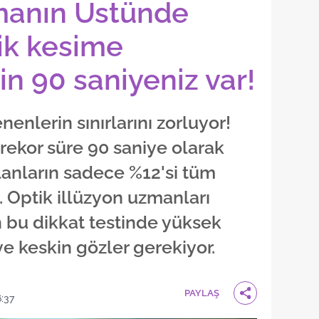
manın Üstünde
lik kesime
in 90 saniyeniz var!
enlerin sınırlarını zorluyor!
rekor süre 90 saniye olarak
lanların sadece %12'si tüm
i. Optik illüzyon uzmanları
n bu dikkat testinde yüksek
e keskin gözler gerekiyor.
PAYLAŞ
6:37