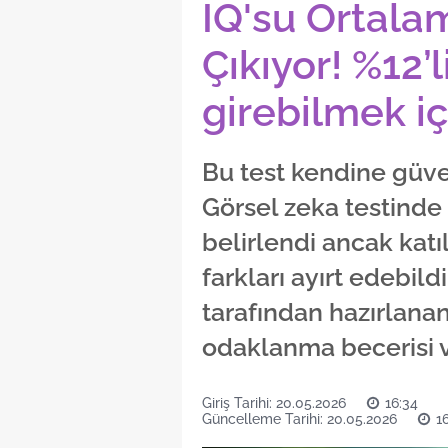
IQ'su Ortala
Çıkıyor! %12’
girebilmek iç
Bu test kendine güven
Görsel zeka testinde 
belirlendi ancak katı
farkları ayırt edebild
tarafından hazırlana
odaklanma becerisi v
Giriş Tarihi: 20.05.2026
16:34
Güncelleme Tarihi: 20.05.2026
1