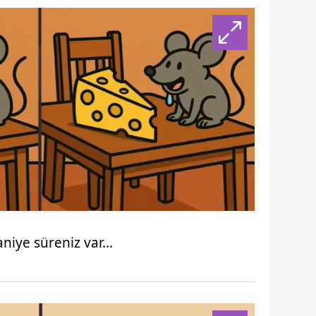
 çerezlerle ilgili bilgi almak için lütfen
tıklayınız
.
niye süreniz var...