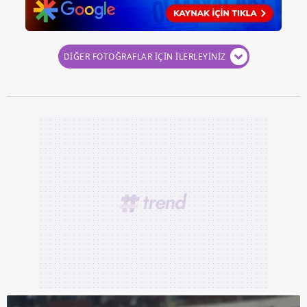
reklam/pazarlama faaliyetlerinin yapılması, amaçlarıyla
sınırlı olarak açık rızanız dahilinde kullanılacaktır.
Çerezlere ilişkin tercihlerinizi aşağıda yer alan panel
DİĞER FOTOĞRAFLAR İÇİN İLERLEYİNİZ
vasıtasıyla belirleyebilirsiniz. Çerezlere ilişkin detaylı bilgi
için Ayarlar butonuna tıklayabilir,
Çerez Bilgilendirme
Metnimizi
ziyaret edebilirsiniz.
6698 sayılı Kişisel Verilerin Korunması Kanunu uyarınca
hazırlanmış Aydınlatma Metnimizi okumak ve sitemizde
ilgili mevzuata uygun olarak kullanılan çerezlerle ilgili bilgi
almak için lütfen
tıklayınız
.