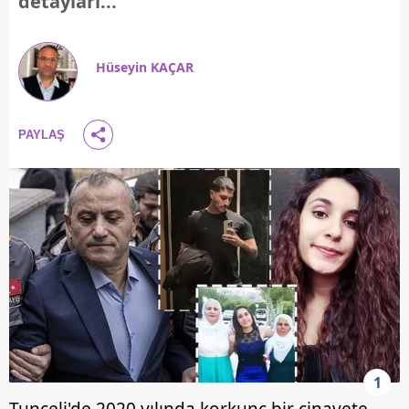
detayları...
Hüseyin KAÇAR
PAYLAŞ
1