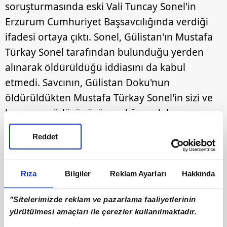
soruşturmasında eski Vali Tuncay Sonel'in
Erzurum Cumhuriyet Başsavcılığında verdiği
ifadesi ortaya çıktı. Sonel, Gülistan'ın Mustafa
Türkay Sonel tarafından bulunduğu yerden
alınarak öldürüldüğü iddiasını da kabul
etmedi. Savcının, Gülistan Doku'nun
öldürüldükten Mustafa Türkay Sonel'in sizi ve
koruma müdürünüzü aradığı ve daha
sonrasında Gülistan'ın gizli bir şekilde
Reddet
gömüldüğü iddiasına oğlunun aldığı aile
terbiyesiyle karıncayı dahi incitmeyeceğini
savundu.
Rıza
Bilgiler
Reklam Ayarları
Hakkında
"Sitelerimizde reklam ve pazarlama faaliyetlerinin
yürütülmesi amaçları ile çerezler kullanılmaktadır.