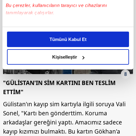
Bu çerezler, kullanıcıların tarayıcı ve cihazlarını
tanımlayarak çalışırlar.
Bu çerezlere izin vermeniz halinde sizlere özel
kişiselleştirilmiş reklamlar sunabilir, sayfalarımızda sizlere
Tümünü Kabul Et
daha iyi reklam deneyimi yaşatabiliriz. Bunu yaparken
amacımızın size daha iyi bir reklam deneyimi sunmak
olduğunu ve sizlere en iyi içerikleri sunabilmek adına
Kişiselleştir
elimizden gelen çabayı gösterdiğimizi ve bu noktada,
reklamların maliyetlerimizi karşılamak noktasında tek gelir
8
kalemimiz olduğunu sizlere hatırlatmak isteriz.
"GÜLİSTAN'IN SİM KARTINI BEN TESLİM
ETTİM"
Her halükârda, kullanıcılar, bu çerezlere izin vermedikleri
takdirde, kullanıcılara hedefli reklamlar
Gülistan'ın kayıp sim kartıyla ilgili soruya Vali
gösterilmeyecektir."
Sonel, "Kartı ben gönderttim. Koruma
arkadaşlar gereğini yaptı. Amacımız sadece
Sizlere daha iyi bir hizmet sunabilmek için İnternet
Sitemizde kendimize ve üçüncü kişilere ait çerezler
kayıp kızımızı bulmaktı. Bu kartın Gökhan'a