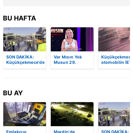
BU HAFTA
SON DAKİKA:
Var Mısın Yok
Küçükçekmece
Küçükçekmece'de
Musun 29.
otomobilin İET
korkunç kaza!
Bölüm Fragmanı
otobüsüne
Otomobil, İETT
yayınlandı |
çarptığı kaza
otobüsüne
Video
kamerada | Vi
çarptı: 3 kişi
hayatını kaybetti
BU AY
| Video
Emlakçıyı
Mardin'de
SON DAKİKA: