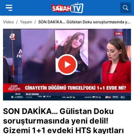
Video
Yaşam
SON DAKİKA… Gülistan Doku soruşturmasında yeni delil! Gizemi 1+1 evdeki HTS kayıtları ve MASAK raporu çözecek! | Video
SON DAKİKA…
Gülistan Doku
soruşturmasında yeni delil!
Gizemi 1+1 evdeki HTS kayıtları