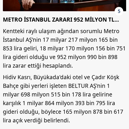
kullanılmaktadır. Diğer çerezler, sitemizin daha işlevsel
5
kılınması ve kişiselleştirilmesi ve sizlere yönelik
METRO İSTANBUL ZARARI 952 MİLYON TL...
reklam/pazarlama faaliyetlerinin yapılması, amaçlarıyla
sınırlı olarak açık rızanız dahilinde kullanılacaktır.
Kentteki raylı ulaşım ağından sorumlu Metro
İstanbul AŞ'nin 17 milyar 217 milyon 165 bin
Çerezlere ilişkin tercihlerinizi aşağıda yer alan panel
vasıtasıyla belirleyebilirsiniz. Çerezlere ilişkin detaylı bilgi
853 lira geliri, 18 milyar 170 milyon 156 bin 751
için Ayarlar butonuna tıklayabilir,
Çerez Bilgilendirme
lira gideri olduğu ve 952 milyon 990 bin 898
Metnimizi
ziyaret edebilirsiniz.
lira zarar ettiği hesaplandı.
6698 sayılı Kişisel Verilerin Korunması Kanunu uyarınca
Hidiv Kasrı, Büyükada'daki otel ve Çadır Köşk
hazırlanmış Aydınlatma Metnimizi okumak ve sitemizde
Bahçe gibi yerleri işleten BELTUR AŞ'nin 1
ilgili mevzuata uygun olarak kullanılan çerezlerle ilgili bilgi
milyar 698 milyon 515 bin 178 lira gelirine
almak için lütfen
tıklayınız
.
karşılık 1 milyar 864 milyon 393 bin 795 lira
gideri olduğu, böylece 165 milyon 878 bin 617
lira açık verdiği belirlendi.