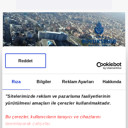
Reddet
4
Rıza
Bilgiler
Reklam Ayarları
Hakkında
Bu şirketi ikinci olarak koruma hizmetleri,
"Sitelerimizde reklam ve pazarlama faaliyetlerinin
güvenlik danışmanlığı hizmetleri ile özel
yürütülmesi amaçları ile çerezler kullanılmaktadır.
güvenlik eğitimi vermek ve eğitim okulları
açmak amacıyla kurulan İSTGÜVEN AŞ izledi.
Bu çerezler, kullanıcıların tarayıcı ve cihazlarını
tanımlayarak çalışırlar.
Bu şirketin 13 milyar 886 milyon 593 bin 420