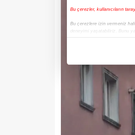
Bu çerezler, kullanıcıların tara
Bu çerezlere izin vermeniz halin
deneyimi yaşatabiliriz. Bunu y
içerikleri sunabilmek adına el
noktasında tek gelir kalemimiz 
Her halükârda, kullanıcılar, bu 
Sizlere daha iyi bir hizmet sun
çerezler vasıtasıyla çeşitli kiş
amacıyla kullanılmaktadır. Diğer
reklam/pazarlama faaliyetlerinin
Çerezlere ilişkin tercihlerinizi 
butonuna tıklayabilir,
Çerez Bi
6698 sayılı Kişisel Verilerin 