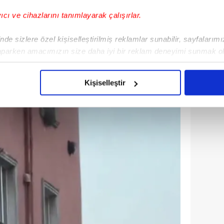
yıcı ve cihazlarını tanımlayarak çalışırlar.
de sizlere özel kişiselleştirilmiş reklamlar sunabilir, sayfalarım
aparken amacımızın size daha iyi bir reklam deneyimi sunmak ol
imizden gelen çabayı gösterdiğimizi ve bu noktada, reklamların ma
olduğunu sizlere hatırlatmak isteriz.
Kişiselleştir
çerezlere izin vermedikleri takdirde, kullanıcılara hedefli reklaml
abilmek için İnternet Sitemizde kendimize ve üçüncü kişilere ait 
isel verileriniz işlenmekte olup gerekli olan çerezler bilgi toplum
 çerezler, sitemizin daha işlevsel kılınması ve kişiselleştirilmes
 yapılması, amaçlarıyla sınırlı olarak açık rızanız dahilinde kulla
aşağıda yer alan panel vasıtasıyla belirleyebilirsiniz. Çerezlere iliş
lgilendirme Metnimizi
ziyaret edebilirsiniz.
Korunması Kanunu uyarınca hazırlanmış Aydınlatma Metnimizi okum