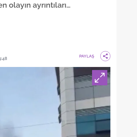
n olayın ayrıntıları…
PAYLAŞ
9:48