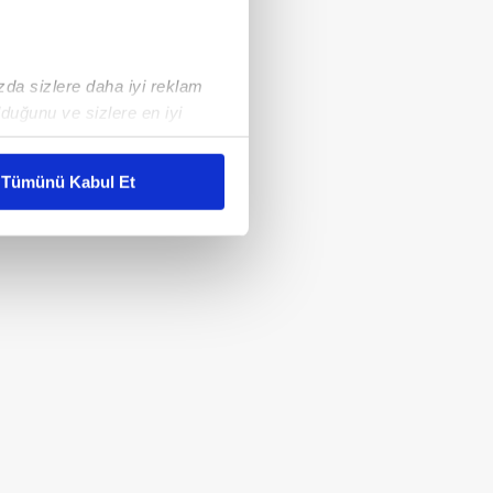
ızda sizlere daha iyi reklam
duğunu ve sizlere en iyi
liyetlerimizi karşılamak
Tümünü Kabul Et
ar gösterilmeyecektir."
çerezler kullanılmaktadır. Bu
u hizmetlerinin sunulması
i ve sizlere yönelik
nılacaktır.
kin detaylı bilgi için Ayarlar
ak ve sitemizde ilgili