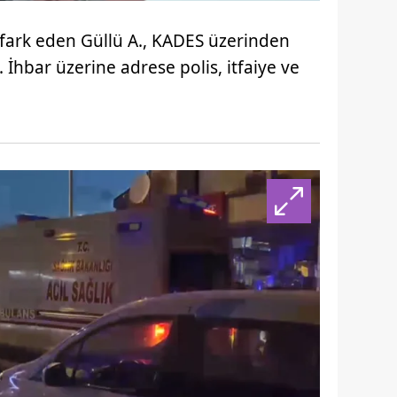
 çerezlerle ilgili bilgi almak için lütfen
tıklayınız
.
fark eden Güllü A., KADES üzerinden
İhbar üzerine adrese polis, itfaiye ve