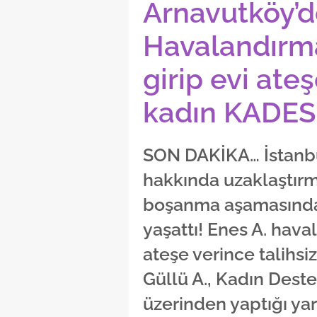
Arnavutköy’d
Havalandırm
girip evi ateş
kadın KADES 
SON DAKİKA… İstanbu
hakkında uzaklaştır
boşanma aşamasındak
yaşattı! Enes A. hav
ateşe verince talihsi
Güllü A., Kadın Des
üzerinden yaptığı yar