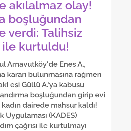
e akılalmaz olay!
a boşluğundan
e verdi: Talihsiz
ile kurtuldu!
l Arnavutköy'de Enes A.,
ma kararı bulunmasına rağmen
i eşi Güllü A.'ya kabusu
alandırma boşluğundan girip evi
z kadın dairede mahsur kaldı!
tek Uygulaması (KADES)
dım çağrısı ile kurtulmayı