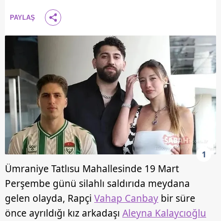
PAYLAŞ
1
Ümraniye Tatlısu Mahallesinde 19 Mart
Perşembe günü silahlı saldırıda meydana
gelen olayda, Rapçi
Vahap Canbay
bir süre
önce ayrıldığı kız arkadaşı
Aleyna Kalaycıoğlu