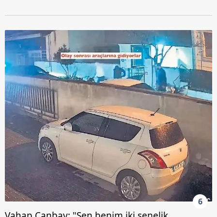
reklam/pazarlama faaliyetlerinin yapılması, amaçlarıyla
sınırlı olarak açık rızanız dahilinde kullanılacaktır.
Çerezlere ilişkin tercihlerinizi aşağıda yer alan panel
vasıtasıyla belirleyebilirsiniz. Çerezlere ilişkin detaylı bilgi
için Ayarlar butonuna tıklayabilir,
Çerez Bilgilendirme
Metnimizi
ziyaret edebilirsiniz.
6698 sayılı Kişisel Verilerin Korunması Kanunu uyarınca
hazırlanmış Aydınlatma Metnimizi okumak ve sitemizde
ilgili mevzuata uygun olarak kullanılan çerezlerle ilgili bilgi
almak için lütfen
tıklayınız
.
6
Vahap Canbay: "Sen benim iki senelik