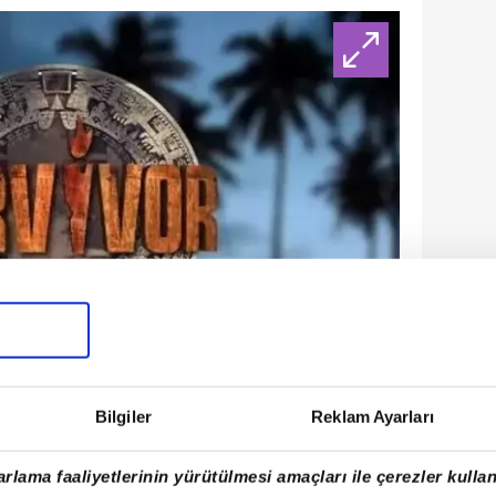
Bilgiler
Reklam Ayarları
UNU KİM KAZANDI?
rlama faaliyetlerinin yürütülmesi amaçları ile çerezler kullan
cü dokunulmazlık mücadelesinin