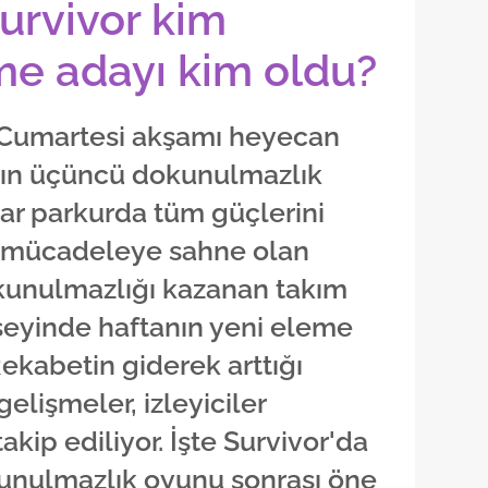
urvivor kim
me adayı kim oldu?
n Cumartesi akşamı heyecan
anın üçüncü dokunulmazlık
lar parkurda tüm güçlerini
 mücadeleye sahne olan
unulmazlığı kazanan takım
seyinde haftanın yeni eleme
Rekabetin giderek arttığı
elişmeler, izleyiciler
akip ediliyor. İşte Survivor'da
unulmazlık oyunu sonrası öne