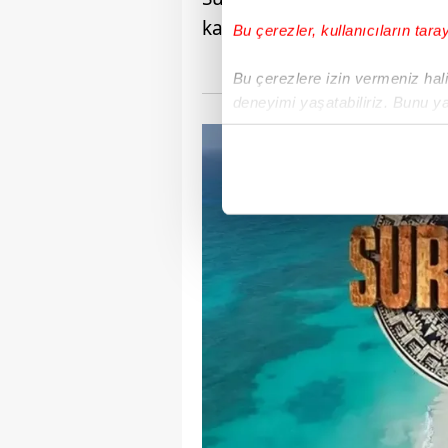
kazananı ÜNLÜLER oldu.
Bu çerezler, kullanıcıların tara
Bu çerezlere izin vermeniz halin
deneyimi yaşatabiliriz. Bunu y
içerikleri sunabilmek adına el
noktasında tek gelir kalemimiz 
Her halükârda, kullanıcılar, bu 
Sizlere daha iyi bir hizmet sun
çerezler vasıtasıyla çeşitli kiş
amacıyla kullanılmaktadır. Diğer
reklam/pazarlama faaliyetlerinin
Çerezlere ilişkin tercihlerinizi 
butonuna tıklayabilir,
Çerez Bi
6698 sayılı Kişisel Verilerin 