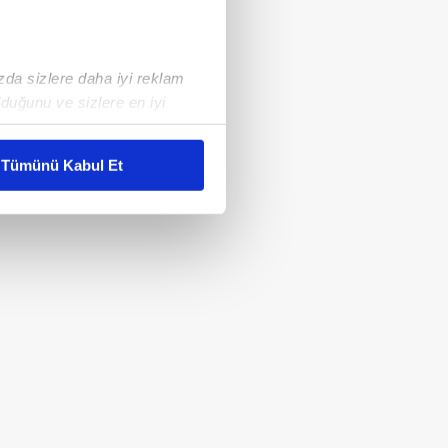
ızda sizlere daha iyi reklam
duğunu ve sizlere en iyi
liyetlerimizi karşılamak
Tümünü Kabul Et
ar gösterilmeyecektir."
çerezler kullanılmaktadır. Bu
u hizmetlerinin sunulması
i ve sizlere yönelik
nılacaktır.
kin detaylı bilgi için Ayarlar
ak ve sitemizde ilgili