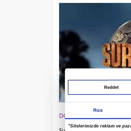
Reddet
Rıza
DOKUNULMAZLIK OYUN
"Sitelerimizde reklam ve paza
Survivor'da haftanın üçün