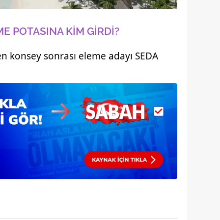
 çerezlerle ilgili bilgi almak için lütfen
tıklayınız
.
E POTASINA KİM GİRDİ?
en konsey sonrası eleme adayı SEDA