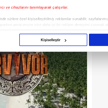
yıcı ve cihazlarını tanımlayarak çalışırlar.
de sizlere özel kişiselleştirilmiş reklamlar sunabilir, sayfalarım
aparken amacımızın size daha iyi bir reklam deneyimi sunmak ol
imizden gelen çabayı gösterdiğimizi ve bu noktada, reklamların ma
olduğunu sizlere hatırlatmak isteriz.
Kişiselleştir
çerezlere izin vermedikleri takdirde, kullanıcılara hedefli reklaml
abilmek için İnternet Sitemizde kendimize ve üçüncü kişilere ait 
isel verileriniz işlenmekte olup gerekli olan çerezler bilgi toplum
 çerezler, sitemizin daha işlevsel kılınması ve kişiselleştirilmes
 yapılması, amaçlarıyla sınırlı olarak açık rızanız dahilinde kulla
aşağıda yer alan panel vasıtasıyla belirleyebilirsiniz. Çerezlere iliş
lgilendirme Metnimizi
ziyaret edebilirsiniz.
Korunması Kanunu uyarınca hazırlanmış Aydınlatma Metnimizi okum