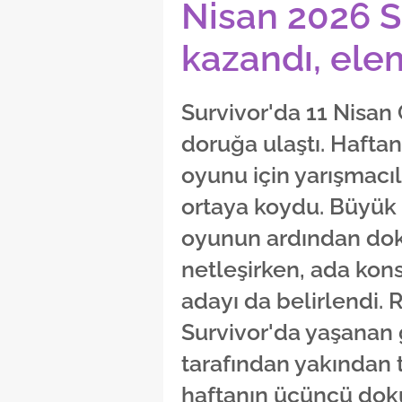
Nisan 2026 S
kazandı, ele
Survivor'da 11 Nisa
doruğa ulaştı. Haft
oyunu için yarışmacı
ortaya koydu. Büyük
oyunun ardından dok
netleşirken, ada kon
adayı da belirlendi. 
Survivor'da yaşanan g
tarafından yakından t
haftanın üçüncü dok