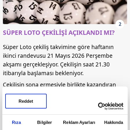
2
SÜPER LOTO ÇEKİLİŞİ AÇIKLANDI MI?
Süper Loto çekiliş takvimine göre haftanın
ikinci randevusu 21 Mayıs 2026 Perşembe
akşamı gerçekleşiyor. Çekilişin saat 21.30
itibarıyla başlaması bekleniyor.
Çekilişin sona ermesiyle birlikte kazandıran
numaralar saniyeler içerisinde dijital
sistemlere işlenecek.
Reddet
Rıza
Bilgiler
Reklam Ayarları
Hakkında