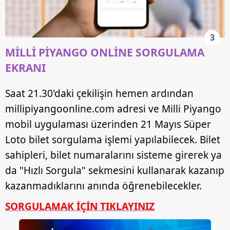
Sizlere daha iyi bir hizmet sunabilmek için İnternet
Sitemizde kendimize ve üçüncü kişilere ait çerezler
3
kullanılmaktadır. Bu çerezler vasıtasıyla çeşitli kişisel
MİLLİ PİYANGO ONLİNE SORGULAMA
verileriniz işlenmekte olup gerekli olan çerezler bilgi
EKRANI
toplumu hizmetlerinin sunulması amacıyla
kullanılmaktadır. Diğer çerezler, sitemizin daha işlevsel
kılınması ve kişiselleştirilmesi ve sizlere yönelik
Saat 21.30'daki çekilişin hemen ardından
reklam/pazarlama faaliyetlerinin yapılması, amaçlarıyla
millipiyangoonline.com adresi ve Milli Piyango
sınırlı olarak açık rızanız dahilinde kullanılacaktır.
mobil uygulaması üzerinden 21 Mayıs Süper
Loto bilet sorgulama işlemi yapılabilecek. Bilet
Çerezlere ilişkin tercihlerinizi aşağıda yer alan panel
vasıtasıyla belirleyebilirsiniz. Çerezlere ilişkin detaylı bilgi
sahipleri, bilet numaralarını sisteme girerek ya
için Ayarlar butonuna tıklayabilir,
Çerez Bilgilendirme
da "Hızlı Sorgula" sekmesini kullanarak kazanıp
Metnimizi
ziyaret edebilirsiniz.
kazanmadıklarını anında öğrenebilecekler.
6698 sayılı Kişisel Verilerin Korunması Kanunu uyarınca
SORGULAMAK İÇİN TIKLAYINIZ
hazırlanmış Aydınlatma Metnimizi okumak ve sitemizde
ilgili mevzuata uygun olarak kullanılan çerezlerle ilgili bilgi