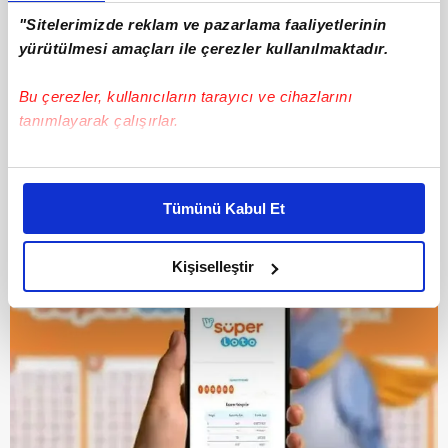
"Sitelerimizde reklam ve pazarlama faaliyetlerinin
yürütülmesi amaçları ile çerezler kullanılmaktadır.
Bu çerezler, kullanıcıların tarayıcı ve cihazlarını
tanımlayarak çalışırlar.
Bu çerezlere izin vermeniz halinde sizlere özel
kişiselleştirilmiş reklamlar sunabilir, sayfalarımızda sizlere
Tümünü Kabul Et
daha iyi reklam deneyimi yaşatabiliriz. Bunu yaparken
amacımızın size daha iyi bir reklam deneyimi sunmak
olduğunu ve sizlere en iyi içerikleri sunabilmek adına
Kişiselleştir
elimizden gelen çabayı gösterdiğimizi ve bu noktada,
reklamların maliyetlerimizi karşılamak noktasında tek gelir
kalemimiz olduğunu sizlere hatırlatmak isteriz.
Her halükârda, kullanıcılar, bu çerezlere izin vermedikleri
takdirde, kullanıcılara hedefli reklamlar
gösterilmeyecektir."