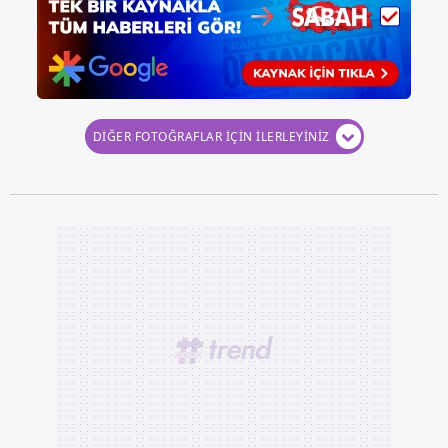
almak için lütfen
tıklayınız
.
DİĞER FOTOĞRAFLAR İÇİN İLERLEYİNİZ