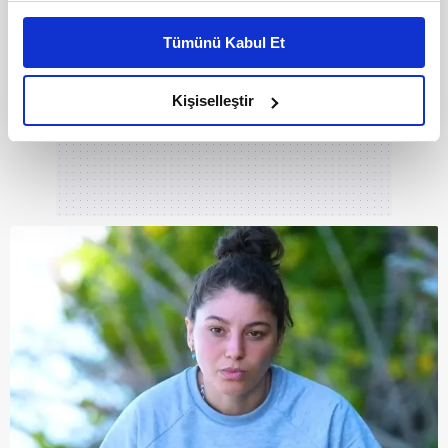
Bu çerezlere izin vermeniz halinde sizlere özel
kişiselleştirilmiş reklamlar sunabilir, sayfalarımızda sizlere
Tümünü Kabul Et
daha iyi reklam deneyimi yaşatabiliriz. Bunu yaparken
amacımızın size daha iyi bir reklam deneyimi sunmak
olduğunu ve sizlere en iyi içerikleri sunabilmek adına
Kişiselleştir
elimizden gelen çabayı gösterdiğimizi ve bu noktada,
reklamların maliyetlerimizi karşılamak noktasında tek gelir
kalemimiz olduğunu sizlere hatırlatmak isteriz.
Her halükârda, kullanıcılar, bu çerezlere izin vermedikleri
takdirde, kullanıcılara hedefli reklamlar
gösterilmeyecektir."
Sizlere daha iyi bir hizmet sunabilmek için İnternet
Sitemizde kendimize ve üçüncü kişilere ait çerezler
kullanılmaktadır. Bu çerezler vasıtasıyla çeşitli kişisel
verileriniz işlenmekte olup gerekli olan çerezler bilgi
toplumu hizmetlerinin sunulması amacıyla
kullanılmaktadır. Diğer çerezler, sitemizin daha işlevsel