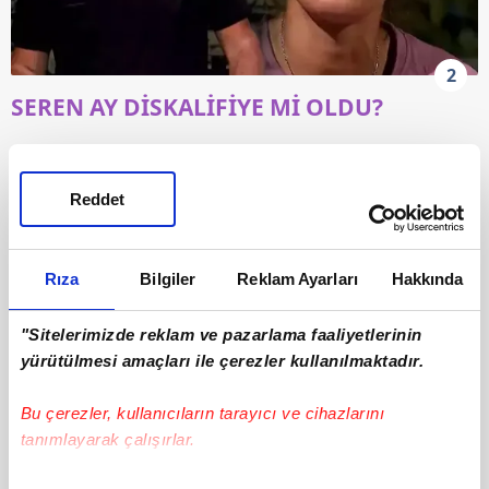
2
SEREN AY DİSKALİFİYE Mİ OLDU?
Survivor'ın son haftalarında agresif tavırları ve
teknik kural ihlalleriyle dikkat çeken Seren Ay,
Reddet
rakip takımla girdiği sert diyaloglar ve oyun
sırasında sergilediği hareketler nedeniyle uyarı
Rıza
Bilgiler
Reklam Ayarları
Hakkında
almıştı. Ancak son oyunla birlikte yaşananlar,
bardağı taşıran son damla oldu.
"Sitelerimizde reklam ve pazarlama faaliyetlerinin
yürütülmesi amaçları ile çerezler kullanılmaktadır.
Bu çerezler, kullanıcıların tarayıcı ve cihazlarını
tanımlayarak çalışırlar.