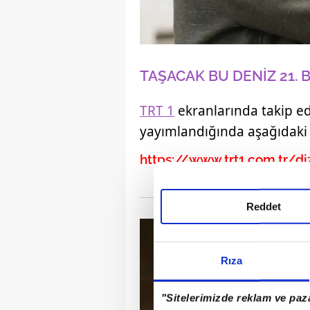
TAŞACAK BU DENİZ 21. 
TRT 1
ekranlarında takip ed
yayımlandığında aşağıdaki li
https://www.trt1.com.tr/di
Reddet
Rıza
"Sitelerimizde reklam ve paza