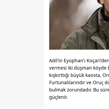
Adil'in Eyüphan'ı Koçari'de
vermesi iki düşman köyde b
kışkırttığı büyük kaosta, Or
Furtunalılarındır ve Oruç 
bulmak zorundadır. Bu süre
güçlenir.