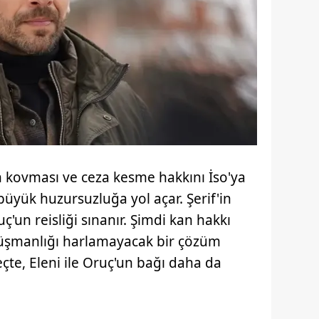
n kovması ve ceza kesme hakkını İso'ya
üyük huzursuzluğa yol açar. Şerif'in
uç'un reisliği sınanır. Şimdi kan hakkı
düşmanlığı harlamayacak bir çözüm
çte, Eleni ile Oruç'un bağı daha da