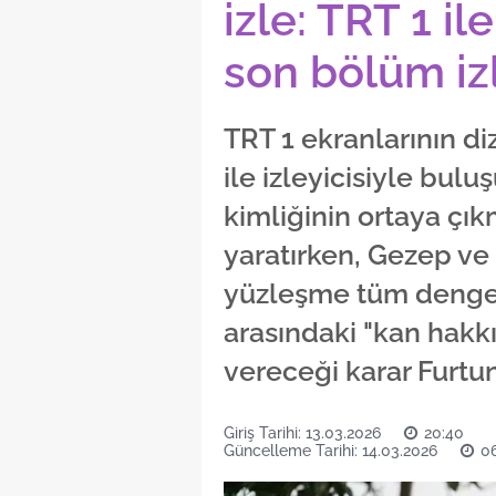
izle: TRT 1 i
son bölüm iz
TRT 1 ekranlarının di
ile izleyicisiyle bulu
kimliğinin ortaya çık
yaratırken, Gezep v
yüzleşme tüm dengeler
arasındaki "kan hakkı
vereceği karar Furtun
Giriş Tarihi: 13.03.2026
20:40
Güncelleme Tarihi: 14.03.2026
0