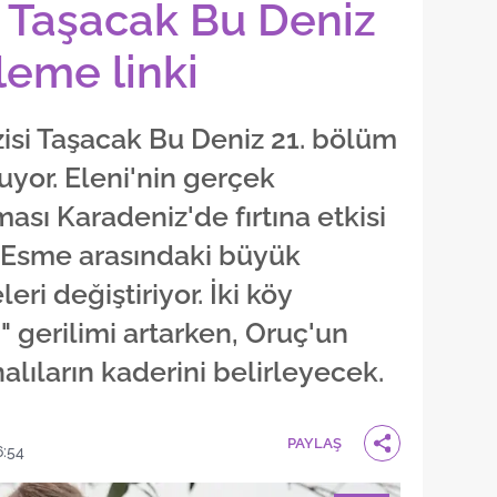
le Taşacak Bu Deniz
leme linki
zisi Taşacak Bu Deniz 21. bölüm
şuyor. Eleni'nin gerçek
ması Karadeniz'de fırtına etkisi
e Esme arasındaki büyük
i değiştiriyor. İki köy
" gerilimi artarken, Oruç'un
alıların kaderini belirleyecek.
PAYLAŞ
6:54