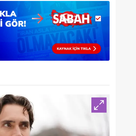
 çerezlerle ilgili bilgi almak için lütfen
tıklayınız
.