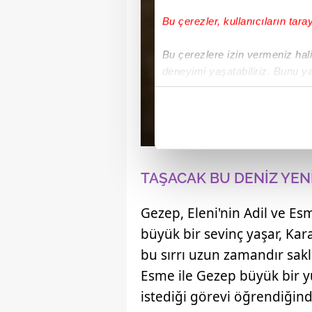
Bu çerezler, kullanıcıların tara
Bu çerezlere izin vermeniz halin
deneyimi yaşatabiliriz. Bunu y
içerikleri sunabilmek adına el
noktasında tek gelir kalemimiz 
Her halükârda, kullanıcılar, bu 
Sizlere daha iyi bir hizmet sun
TAŞACAK BU DENİZ YEN
çerezler vasıtasıyla çeşitli kiş
amacıyla kullanılmaktadır. Diğer
Gezep, Eleni'nin Adil ve E
reklam/pazarlama faaliyetlerinin
büyük bir sevinç yaşar, Ka
bu sırrı uzun zamandır sakl
Çerezlere ilişkin tercihlerinizi 
butonuna tıklayabilir,
Çerez Bi
Esme ile Gezep büyük bir y
istediği görevi öğrendiğinde
6698 sayılı Kişisel Verilerin 