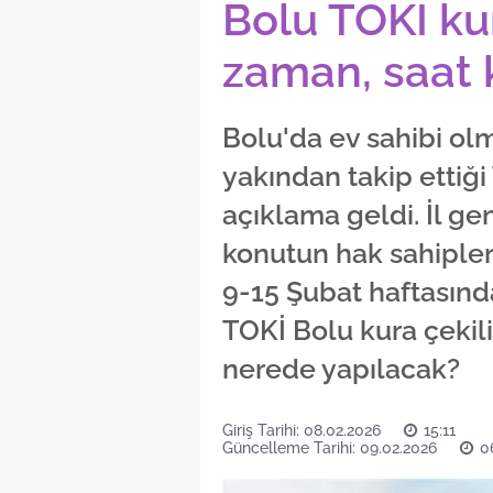
Bolu TOKİ ku
zaman, saat 
Bolu'da ev sahibi ol
yakından takip ettiğ
açıklama geldi. İl ge
konutun hak sahipler
9-15 Şubat haftasında
TOKİ Bolu kura çekili
nerede yapılacak?
Giriş Tarihi: 08.02.2026
15:11
Güncelleme Tarihi: 09.02.2026
0