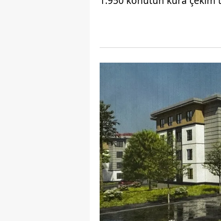
1.950 konutun kura çekim ta