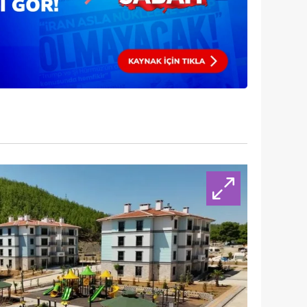
 çerezlerle ilgili bilgi almak için lütfen
tıklayınız
.