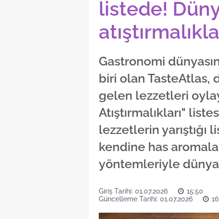
listede! Düny
atıştırmalıkla
Gastronomi dünyasını
biri olan TasteAtlas,
gelen lezzetleri oyla
Atıştırmalıkları" list
lezzetlerin yarıştığı l
kendine has aromalar
yöntemleriyle dünya d
Giriş Tarihi: 01.07.2026
15:50
Güncelleme Tarihi: 01.07.2026
16