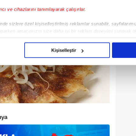
yıcı ve cihazlarını tanımlayarak çalışırlar.
de sizlere özel kişiselleştirilmiş reklamlar sunabilir, sayfalarım
aparken amacımızın size daha iyi bir reklam deneyimi sunmak ol
imizden gelen çabayı gösterdiğimizi ve bu noktada, reklamların ma
olduğunu sizlere hatırlatmak isteriz.
Kişiselleştir
çerezlere izin vermedikleri takdirde, kullanıcılara hedefli reklaml
abilmek için İnternet Sitemizde kendimize ve üçüncü kişilere ait 
isel verileriniz işlenmekte olup gerekli olan çerezler bilgi toplum
 çerezler, sitemizin daha işlevsel kılınması ve kişiselleştirilmes
 yapılması, amaçlarıyla sınırlı olarak açık rızanız dahilinde kulla
aşağıda yer alan panel vasıtasıyla belirleyebilirsiniz. Çerezlere iliş
nya
lgilendirme Metnimizi
ziyaret edebilirsiniz.
Korunması Kanunu uyarınca hazırlanmış Aydınlatma Metnimizi okum