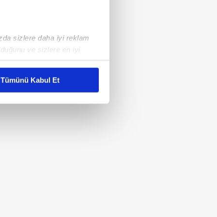
ızda sizlere daha iyi reklam
duğunu ve sizlere en iyi
liyetlerimizi karşılamak
Tümünü Kabul Et
ar gösterilmeyecektir."
çerezler kullanılmaktadır. Bu
u hizmetlerinin sunulması
i ve sizlere yönelik
nılacaktır.
kin detaylı bilgi için Ayarlar
ak ve sitemizde ilgili