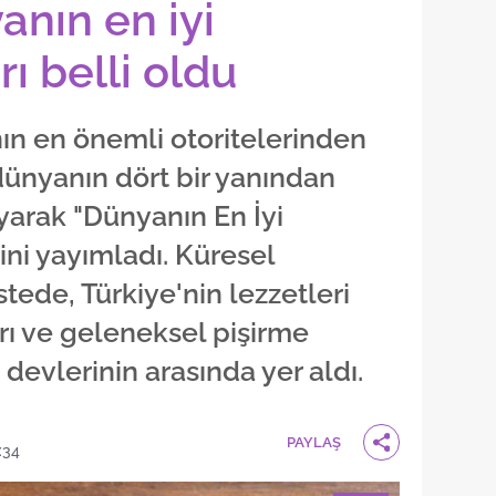
anın en iyi
rı belli oldu
n en önemli otoritelerinden
 dünyanın dört bir yanından
yarak "Dünyanın En İyi
esini yayımladı. Küresel
istede, Türkiye'nin lezzetleri
ı ve geleneksel pişirme
evlerinin arasında yer aldı.
PAYLAŞ
:34