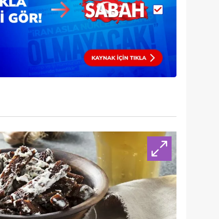
 çerezlerle ilgili bilgi almak için lütfen
tıklayınız
.