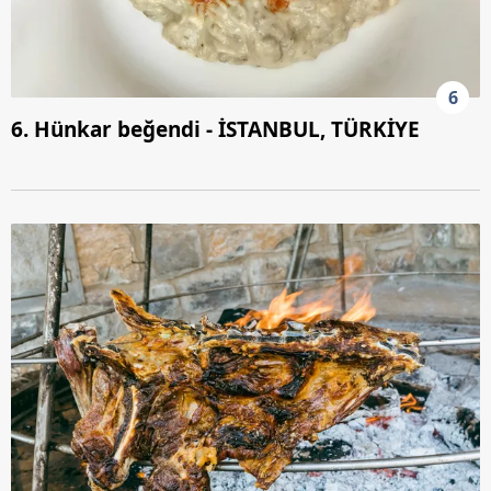
6
6. Hünkar beğendi - İSTANBUL, TÜRKİYE