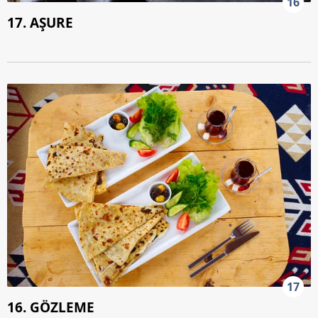
16
17. AŞURE
17
16. GÖZLEME