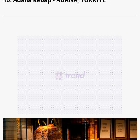
10. Adana kebap - ADANA, TÜRKİYE