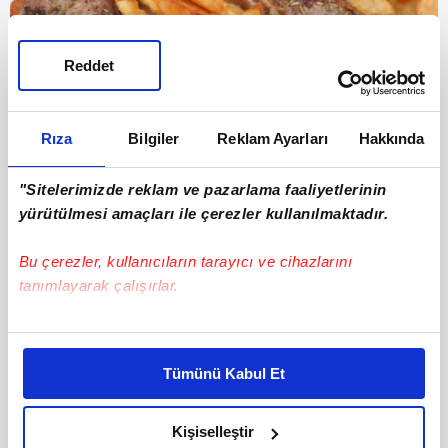
Reddet
Rıza
Bilgiler
Reklam Ayarları
Hakkında
10
"Sitelerimizde reklam ve pazarlama faaliyetlerinin
2. Païdakia - YUNANİSTAN
yürütülmesi amaçları ile çerezler kullanılmaktadır.
Bu çerezler, kullanıcıların tarayıcı ve cihazlarını
tanımlayarak çalışırlar.
Bu çerezlere izin vermeniz halinde sizlere özel
kişiselleştirilmiş reklamlar sunabilir, sayfalarımızda sizlere
Tümünü Kabul Et
daha iyi reklam deneyimi yaşatabiliriz. Bunu yaparken
amacımızın size daha iyi bir reklam deneyimi sunmak
olduğunu ve sizlere en iyi içerikleri sunabilmek adına
Kişiselleştir