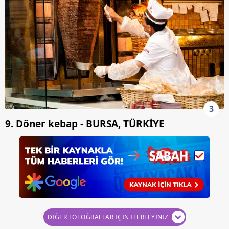
3
9. Döner kebap - BURSA, TÜRKİYE
DİĞER FOTOĞRAFLAR İÇİN İLERLEYİNİZ