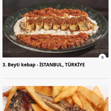
9
3. Beyti kebap - İSTANBUL, TÜRKİYE