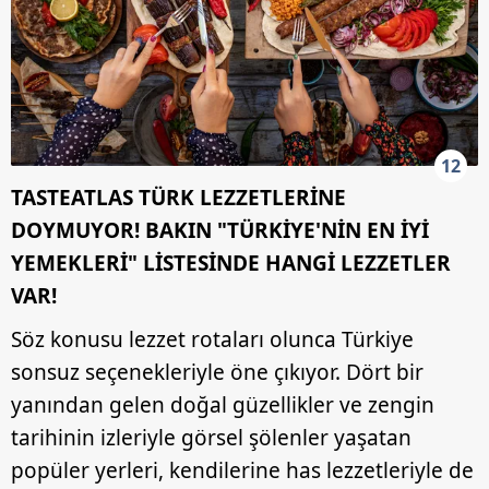
vasıtasıyla belirleyebilirsiniz. Çerezlere ilişkin detaylı bilgi
için Ayarlar butonuna tıklayabilir,
Çerez Bilgilendirme
Metnimizi
ziyaret edebilirsiniz.
6698 sayılı Kişisel Verilerin Korunması Kanunu uyarınca
hazırlanmış Aydınlatma Metnimizi okumak ve sitemizde
12
ilgili mevzuata uygun olarak kullanılan çerezlerle ilgili bilgi
TASTEATLAS TÜRK LEZZETLERİNE
almak için lütfen
tıklayınız
.
DOYMUYOR! BAKIN "TÜRKİYE'NİN EN İYİ
YEMEKLERİ" LİSTESİNDE HANGİ LEZZETLER
VAR!
Söz konusu lezzet rotaları olunca Türkiye
sonsuz seçenekleriyle öne çıkıyor. Dört bir
yanından gelen doğal güzellikler ve zengin
tarihinin izleriyle görsel şölenler yaşatan
popüler yerleri, kendilerine has lezzetleriyle de