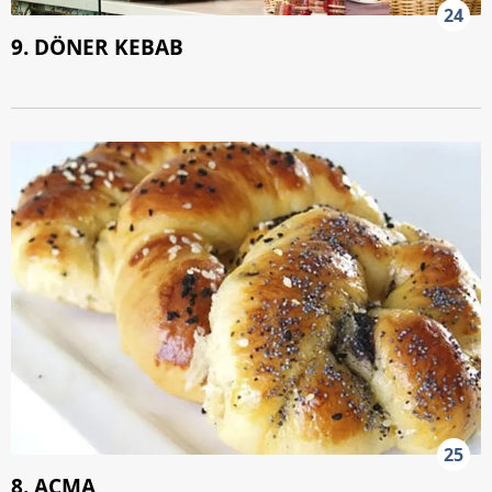
24
9. DÖNER KEBAB
25
8. AÇMA