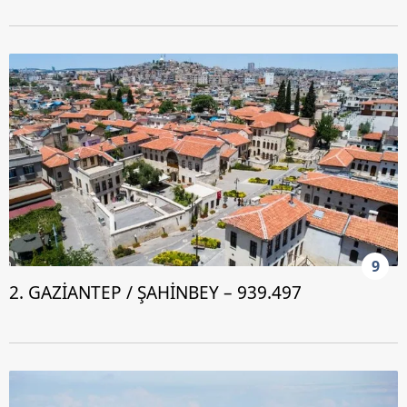
almak için lütfen
tıklayınız
.
9
2. GAZİANTEP / ŞAHİNBEY – 939.497