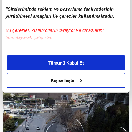
"Sitelerimizde reklam ve pazarlama faaliyetlerinin
6
yürütülmesi amaçları ile çerezler kullanılmaktadır.
5. BURSA / OSMANGAZİ – 885.273
Bu çerezler, kullanıcıların tarayıcı ve cihazlarını
tanımlayarak çalışırlar.
Bu çerezlere izin vermeniz halinde sizlere özel
kişiselleştirilmiş reklamlar sunabilir, sayfalarımızda sizlere
Tümünü Kabul Et
daha iyi reklam deneyimi yaşatabiliriz. Bunu yaparken
amacımızın size daha iyi bir reklam deneyimi sunmak
olduğunu ve sizlere en iyi içerikleri sunabilmek adına
Kişiselleştir
elimizden gelen çabayı gösterdiğimizi ve bu noktada,
reklamların maliyetlerimizi karşılamak noktasında tek gelir
kalemimiz olduğunu sizlere hatırlatmak isteriz.
Her halükârda, kullanıcılar, bu çerezlere izin vermedikleri
takdirde, kullanıcılara hedefli reklamlar
gösterilmeyecektir."