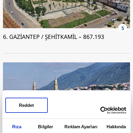
5
6. GAZİANTEP / ŞEHİTKAMİL – 867.193
Reddet
Rıza
Bilgiler
Reklam Ayarları
Hakkında