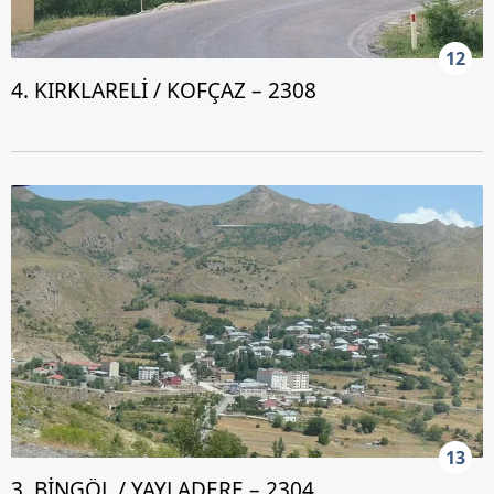
12
4. KIRKLARELİ / KOFÇAZ – 2308
13
3. BİNGÖL / YAYLADERE – 2304