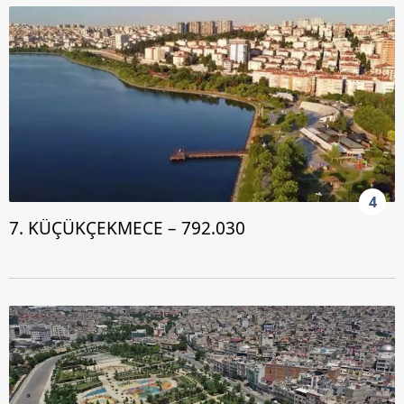
4
7. KÜÇÜKÇEKMECE – 792.030