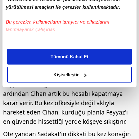
yürütülmesi amaçları ile çerezler kullanılmaktadır.
Bu çerezler, kullanıcıların tarayıcı ve cihazlarını
tanımlayarak çalışırlar.
Bu çerezlere izin vermeniz halinde sizlere özel
kişiselleştirilmiş reklamlar sunabilir, sayfalarımızda sizlere
Tümünü Kabul Et
3
daha iyi reklam deneyimi yaşatabiliriz. Bunu yaparken
amacımızın size daha iyi bir reklam deneyimi sunmak
UZAK ŞEHİR 62. BÖLÜM ÖZETİ
olduğunu ve sizlere en iyi içerikleri sunabilmek adına
Kişiselleştir
elimizden gelen çabayı gösterdiğimizi ve bu noktada,
Feyyaz'ın konağa uzanan kanlı hamlesinin
reklamların maliyetlerimizi karşılamak noktasında tek gelir
ardından Cihan artık bu hesabı kapatmaya
kalemimiz olduğunu sizlere hatırlatmak isteriz.
karar verir. Bu kez öfkesiyle değil aklıyla
hareket eden Cihan, kurduğu planla Feyyaz'ı
Her halükârda, kullanıcılar, bu çerezlere izin vermedikleri
takdirde, kullanıcılara hedefli reklamlar
en güvende hissettiği yerde köşeye sıkıştırır.
gösterilmeyecektir."
Öte yandan Sadakat'in dikkati bu kez konağın