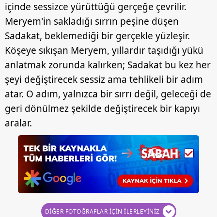
Sizlere daha iyi bir hizmet sunabilmek için İnternet
içinde sessizce yürüttüğü gerçeğe çevrilir.
Sitemizde kendimize ve üçüncü kişilere ait çerezler
Meryem'in sakladığı sırrın peşine düşen
kullanılmaktadır. Bu çerezler vasıtasıyla çeşitli kişisel
Sadakat, beklemediği bir gerçekle yüzleşir.
verileriniz işlenmekte olup gerekli olan çerezler bilgi
Köşeye sıkışan Meryem, yıllardır taşıdığı yükü
toplumu hizmetlerinin sunulması amacıyla
kullanılmaktadır. Diğer çerezler, sitemizin daha işlevsel
anlatmak zorunda kalırken; Sadakat bu kez her
kılınması ve kişiselleştirilmesi ve sizlere yönelik
şeyi değiştirecek sessiz ama tehlikeli bir adım
reklam/pazarlama faaliyetlerinin yapılması, amaçlarıyla
atar. O adım, yalnızca bir sırrı değil, geleceği de
sınırlı olarak açık rızanız dahilinde kullanılacaktır.
geri dönülmez şekilde değiştirecek bir kapıyı
Çerezlere ilişkin tercihlerinizi aşağıda yer alan panel
aralar.
vasıtasıyla belirleyebilirsiniz. Çerezlere ilişkin detaylı bilgi
için Ayarlar butonuna tıklayabilir,
Çerez Bilgilendirme
Metnimizi
ziyaret edebilirsiniz.
6698 sayılı Kişisel Verilerin Korunması Kanunu uyarınca
hazırlanmış Aydınlatma Metnimizi okumak ve sitemizde
ilgili mevzuata uygun olarak kullanılan çerezlerle ilgili bilgi
DİĞER FOTOĞRAFLAR İÇİN İLERLEYİNİZ
almak için lütfen
tıklayınız
.