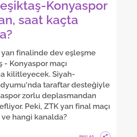
Beşiktaş-Konyaspor
n, saat kaçta
a?
 yarı finalinde dev eşleşme
aş - Konyaspor maçı
a kilitleyecek. Siyah-
tadyumu'nda taraftar desteğiyle
yaspor zorlu deplasmandan
liyor. Peki, ZTK yarı final maçı
 ve hangi kanalda?
PAYLAŞ