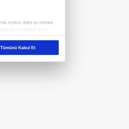
ızda sizlere daha iyi reklam
duğunu ve sizlere en iyi
liyetlerimizi karşılamak
Tümünü Kabul Et
ar gösterilmeyecektir."
çerezler kullanılmaktadır. Bu
u hizmetlerinin sunulması
i ve sizlere yönelik
nılacaktır.
kin detaylı bilgi için Ayarlar
ak ve sitemizde ilgili