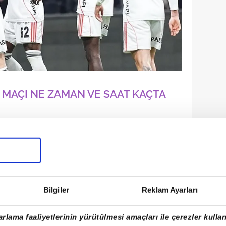
 MAÇI NE ZAMAN VE SAAT KAÇTA
inal ilk karşılaşması olan Beşiktaş
ayıs 2026 Salı günü oynanacak.
mu'nun ev sahipliği yapacağı dev maçın
ak belirlendi.
Bilgiler
Reklam Ayarları
rlama faaliyetlerinin yürütülmesi amaçları ile çerezler kullan