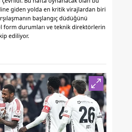
çevrildi. Bu hafta oynanacak olan bu
ne giden yolda en kritik virajlardan biri
karşılaşmanın başlangıç düdüğünü
l form durumları ve teknik direktörlerin
ip ediliyor.