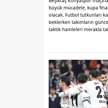
Beşiktaş Konyaspor maçına 
büyük mücadele, kupa finali
olacak. Futbol tutkunları 
beklerken takımların günce
taktik hamleleri merakla tak