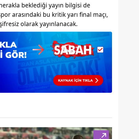
erakla beklediği yayın bilgisi de
 çerezlerle ilgili bilgi almak için lütfen
tıklayınız
.
spor arasındaki bu kritik yarı final maçı,
şifresiz olarak yayınlanacak.