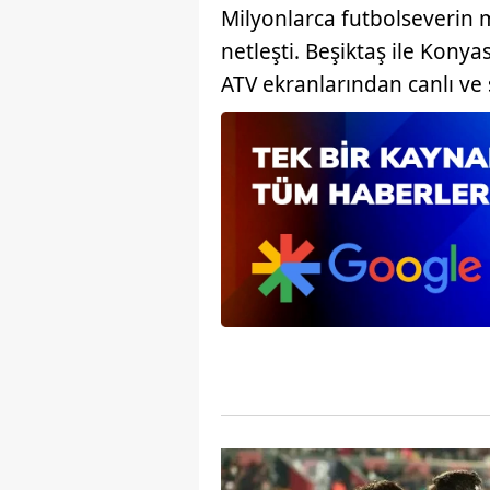
Milyonlarca futbolseverin m
mevzuata uygun olarak kullanılan
netleşti. Beşiktaş ile Konya
ATV ekranlarından canlı ve 