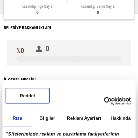
Kazandığı İlçe Sayısı
Kazandığı Belde Sayısı
0
0
BELEDİYE BAŞKANLIKLARI
0
%0
İL GENEL MECLİSİ
Reddet
%0
Rıza
Bilgiler
Reklam Ayarları
Hakkında
"Sitelerimizde reklam ve pazarlama faaliyetlerinin
Çorum Sayfasına Git