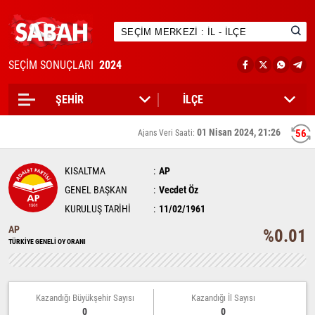
SEÇİM SONUÇLARI
2024
01 Nisan 2024, 21:26
56
Ajans Veri Saati:
KISALTMA
AP
GENEL BAŞKAN
Vecdet Öz
KURULUŞ TARİHİ
11/02/1961
AP
%0.01
TÜRKİYE GENELİ OY ORANI
Kazandığı Büyükşehir Sayısı
Kazandığı İl Sayısı
0
0