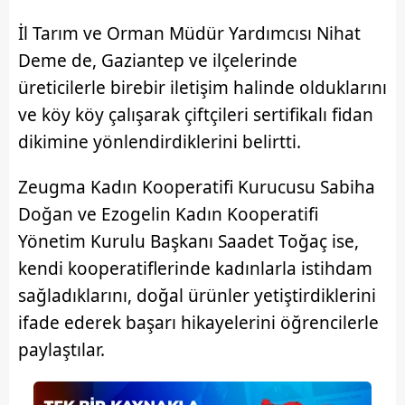
Metnimizi
ziyaret edebilirsiniz.
İl Tarım ve Orman Müdür Yardımcısı Nihat
6698 sayılı Kişisel Verilerin Korunması Kanunu uyarınca
Deme de, Gaziantep ve ilçelerinde
hazırlanmış Aydınlatma Metnimizi okumak ve sitemizde
üreticilerle birebir iletişim halinde olduklarını
ilgili mevzuata uygun olarak kullanılan çerezlerle ilgili bilgi
ve köy köy çalışarak çiftçileri sertifikalı fidan
almak için lütfen
tıklayınız
.
dikimine yönlendirdiklerini belirtti.
Zeugma Kadın Kooperatifi Kurucusu Sabiha
Doğan ve Ezogelin Kadın Kooperatifi
Yönetim Kurulu Başkanı Saadet Toğaç ise,
kendi kooperatiflerinde kadınlarla istihdam
sağladıklarını, doğal ürünler yetiştirdiklerini
ifade ederek başarı hikayelerini öğrencilerle
paylaştılar.