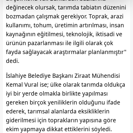
değinecek olursak, tarımda tabiatın düzenini
Her halükârda, kullanıcılar, bu çerezlere izin vermedikleri
bozmadan çalışmak gerekiyor. Toprak, arazi
takdirde, kullanıcılara hedefli reklamlar
kullanımı, tohum, üretimin artırılması, insan
gösterilmeyecektir."
kaynağının eğitilmesi, teknolojik, iktisadi ve
Sizlere daha iyi bir hizmet sunabilmek için İnternet
ürünün pazarlanması ile ilgili olarak çok
Sitemizde kendimize ve üçüncü kişilere ait çerezler
fayda sağlayacak araştırmalar planlanmıştır"
kullanılmaktadır. Bu çerezler vasıtasıyla çeşitli kişisel
dedi.
verileriniz işlenmekte olup gerekli olan çerezler bilgi
toplumu hizmetlerinin sunulması amacıyla
İslahiye Belediye Başkanı Ziraat Mühendisi
kullanılmaktadır. Diğer çerezler, sitemizin daha işlevsel
Kemal Vural ise; ülke olarak tarımda oldukça
kılınması ve kişiselleştirilmesi ve sizlere yönelik
reklam/pazarlama faaliyetlerinin yapılması, amaçlarıyla
iyi bir yerde olmakla birlikte yapılması
sınırlı olarak açık rızanız dahilinde kullanılacaktır.
gereken birçok yeniliklerin olduğunu ifade
ederek, tarımsal alanlarda eksikliklerin
Çerezlere ilişkin tercihlerinizi aşağıda yer alan panel
giderilmesi için toprakların yapısına göre
vasıtasıyla belirleyebilirsiniz. Çerezlere ilişkin detaylı bilgi
için Ayarlar butonuna tıklayabilir,
Çerez Bilgilendirme
ekim yapmaya dikkat ettiklerini söyledi.