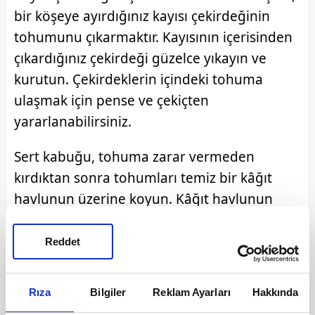
bir köşeye ayırdığınız kayısı çekirdeğinin
tohumunu çıkarmaktır. Kayısının içerisinden
çıkardığınız çekirdeği güzelce yıkayın ve
kurutun. Çekirdeklerin içindeki tohuma
ulaşmak için pense ve çekiçten
yararlanabilirsiniz.
Sert kabuğu, tohuma zarar vermeden
kırdıktan sonra tohumları temiz bir kâğıt
havlunun üzerine koyun. Kâğıt havlunun
üzerine tohumları aralıklı olarak koyun ve
kâğıt havluyu ikiye katlayın. Bu işlemden
Reddet
sonra bir spreyle kâğıt havlunun her yerini
ıslatın ve kuru yer kalmamasına dikkat edin.
Rıza
Bilgiler
Reklam Ayarları
Hakkında