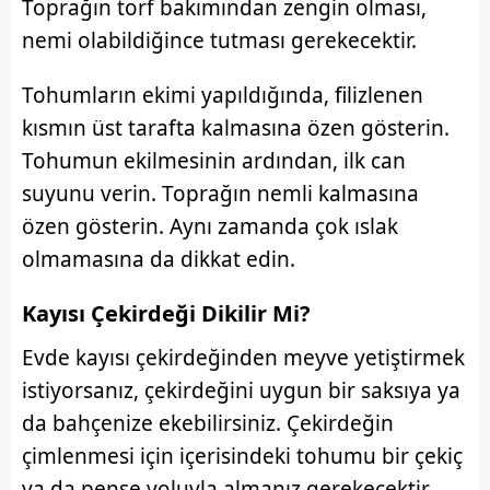
Toprağın torf bakımından zengin olması,
Sizlere daha iyi bir hizmet sunabilmek için İnternet
nemi olabildiğince tutması gerekecektir.
Sitemizde kendimize ve üçüncü kişilere ait çerezler
kullanılmaktadır. Bu çerezler vasıtasıyla çeşitli kişisel
Tohumların ekimi yapıldığında, filizlenen
verileriniz işlenmekte olup gerekli olan çerezler bilgi
kısmın üst tarafta kalmasına özen gösterin.
toplumu hizmetlerinin sunulması amacıyla
Tohumun ekilmesinin ardından, ilk can
kullanılmaktadır. Diğer çerezler, sitemizin daha işlevsel
kılınması ve kişiselleştirilmesi ve sizlere yönelik
suyunu verin. Toprağın nemli kalmasına
reklam/pazarlama faaliyetlerinin yapılması, amaçlarıyla
özen gösterin. Aynı zamanda çok ıslak
sınırlı olarak açık rızanız dahilinde kullanılacaktır.
olmamasına da dikkat edin.
Çerezlere ilişkin tercihlerinizi aşağıda yer alan panel
Kayısı
Çekirdeği Dikilir Mi?
vasıtasıyla belirleyebilirsiniz. Çerezlere ilişkin detaylı bilgi
için Ayarlar butonuna tıklayabilir,
Çerez Bilgilendirme
Evde kayısı çekirdeğinden meyve yetiştirmek
Metnimizi
ziyaret edebilirsiniz.
istiyorsanız, çekirdeğini uygun bir saksıya ya
da bahçenize ekebilirsiniz. Çekirdeğin
6698 sayılı Kişisel Verilerin Korunması Kanunu uyarınca
hazırlanmış Aydınlatma Metnimizi okumak ve sitemizde
çimlenmesi için içerisindeki tohumu bir çekiç
ilgili mevzuata uygun olarak kullanılan çerezlerle ilgili bilgi
ya da pense yoluyla almanız gerekecektir.