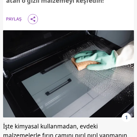
atan o gizli malzemeyi keşfedin!
PAYLAŞ
1
İşte kimyasal kullanmadan, evdeki
malzemelerle fırın camını pırıl pırıl yapmanın