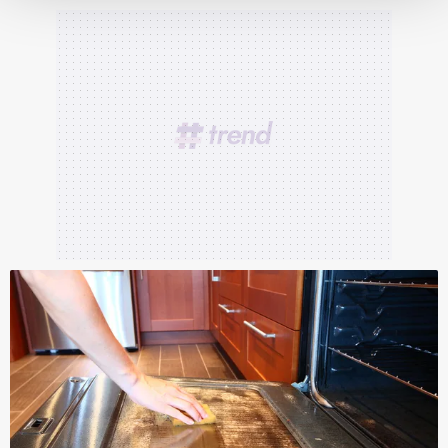
Her halükârda, kullanıcılar, bu çerezlere izin vermedikleri
takdirde, kullanıcılara hedefli reklamlar
gösterilmeyecektir."
Sizlere daha iyi bir hizmet sunabilmek için İnternet
Sitemizde kendimize ve üçüncü kişilere ait çerezler
kullanılmaktadır. Bu çerezler vasıtasıyla çeşitli kişisel
verileriniz işlenmekte olup gerekli olan çerezler bilgi
toplumu hizmetlerinin sunulması amacıyla
kullanılmaktadır. Diğer çerezler, sitemizin daha işlevsel
kılınması ve kişiselleştirilmesi ve sizlere yönelik
reklam/pazarlama faaliyetlerinin yapılması, amaçlarıyla
sınırlı olarak açık rızanız dahilinde kullanılacaktır.
Çerezlere ilişkin tercihlerinizi aşağıda yer alan panel
vasıtasıyla belirleyebilirsiniz. Çerezlere ilişkin detaylı bilgi
için Ayarlar butonuna tıklayabilir,
Çerez Bilgilendirme
Metnimizi
ziyaret edebilirsiniz.