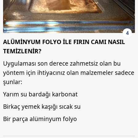
6698 sayılı Kişisel Verilerin Korunması Kanunu uyarınca
hazırlanmış Aydınlatma Metnimizi okumak ve sitemizde
ilgili mevzuata uygun olarak kullanılan çerezlerle ilgili bilgi
almak için lütfen
tıklayınız
.
4
ALÜMİNYUM FOLYO İLE FIRIN CAMI NASIL
TEMİZLENİR?
Uygulaması son derece zahmetsiz olan bu
yöntem için ihtiyacınız olan malzemeler sadece
şunlar:
Yarım su bardağı karbonat
Birkaç yemek kaşığı sıcak su
Bir parça alüminyum folyo