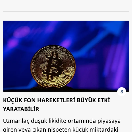
8
KÜÇÜK FON HAREKETLERİ BÜYÜK ETKİ
YARATABİLİR
Uzmanlar, düşük likidite ortamında piyasaya
giren veya çıkan nispeten küçük miktardaki