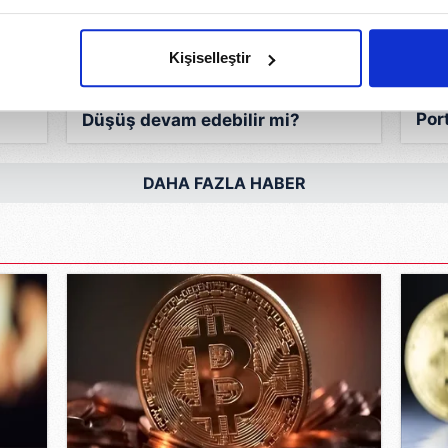
imizden gelen çabayı gösterdiğimizi ve bu noktada, reklamların ma
olduğunu sizlere hatırlatmak isteriz.
Kişiselleştir
çerezlere izin vermedikleri takdirde, kullanıcılara hedefli reklaml
Tet
Bitcoin’de satış baskısı uyarısı:
Por
Düşüş devam edebilir mi?
abilmek için İnternet Sitemizde kendimize ve üçüncü kişilere ait 
çıka
isel verileriniz işlenmekte olup gerekli olan çerezler bilgi toplum
DAHA FAZLA HABER
 çerezler, sitemizin daha işlevsel kılınması ve kişiselleştirilmes
 yapılması, amaçlarıyla sınırlı olarak açık rızanız dahilinde kulla
aşağıda yer alan panel vasıtasıyla belirleyebilirsiniz. Çerezlere iliş
lgilendirme Metnimizi
ziyaret edebilirsiniz.
Korunması Kanunu uyarınca hazırlanmış Aydınlatma Metnimizi okum
 çerezlerle ilgili bilgi almak için lütfen
tıklayınız
.