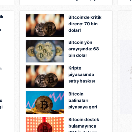
ik
Bitcoin’de kritik
direnç: 70 bin
n
dolar!
Bitcoin yön
arayışında: 68
bin dolar
seviyesi kritik!
Kripto
n
piyasasında
satış baskısı
sürüyor:
Bitcoin
BlockFills
to
balinaları
işlemleri askıya
gi
piyasaya geri
aldı
dönüyor
Bitcoin destek
bulamayınca