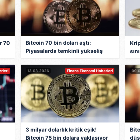
Bitcoin 70 bin doları aştı:
r 70
Kri
Piyasalarda temkinli yükseliş
sın
sürüyor
rleri
13.03.2026
Finans Ekonomi Haberleri
09.
3 milyar dolarlık kritik eşik!
Bit
Bitcoin 75 bin dolara yaklaşıyor
düş