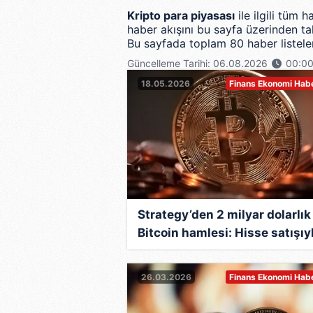
Kripto para piyasası
ile ilgili tüm 
haber akışını bu sayfa üzerinden tak
Bu sayfada toplam 80 haber listelen
Güncelleme Tarihi: 06.08.2026
00:0
18.05.2026
Finans Ekonomi Habe
Strategy’den 2 milyar dolarlık
Bitcoin hamlesi: Hisse satışıy
24 bin 869 BTC topladı
26.03.2026
Finans Ekonomi Habe