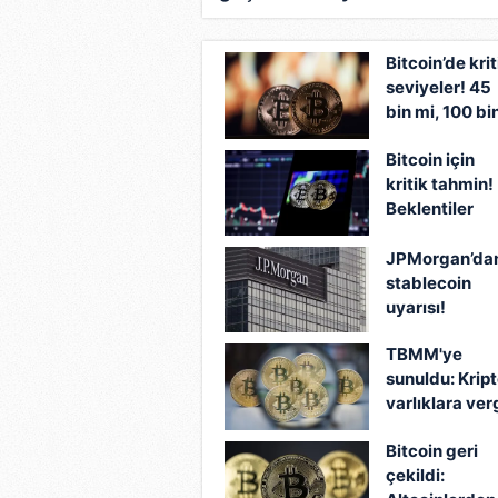
direnci takip ediliyor!
Bitcoin’de krit
seviyeler! 45
bin mi, 100 bi
mi?
Bitcoin için
kritik tahmin!
Beklentiler
değişti
JPMorgan’da
stablecoin
uyarısı!
TBMM'ye
sunuldu: Krip
varlıklara ver
geliyor
Bitcoin geri
çekildi: