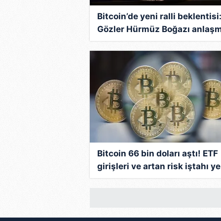
Bitcoin’de yeni ralli beklentisi
Gözler Hürmüz Boğazı anlaş
ve kritik dirençte!
Bitcoin 66 bin doları aştı! ETF
girişleri ve artan risk iştahı ye
ralli beklentisini güçlendirdi