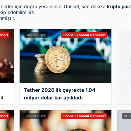
haberler için doğru yerdesiniz. Güncel, son dakika
kripto par
ip edebilirsiniz.
miştir.
0
rleri
06.05.2026
Finans Ekonomi Haberleri
Tether 2026 ilk çeyrekte 1,04
la
milyar dolar kar açıkladı
rleri
25.03.2026
Finans Ekonomi Haberleri
18.