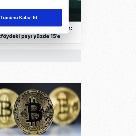
liyetlerimizi karşılamak
Tümünü Kabul Et
ar gösterilmeyecektir."
her’den altına güçlü yönelim:
tföydeki payı yüzde 15’e
çerezler kullanılmaktadır. Bu
bilir
u hizmetlerinin sunulması
i ve sizlere yönelik
nılacaktır.
kin detaylı bilgi için Ayarlar
ak ve sitemizde ilgili