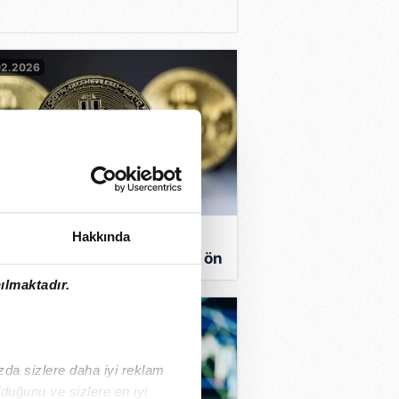
02.2026
oin’de satış baskısı
Hakkında
leniyor: Risk algısı yeniden ön
nda!
ılmaktadır.
01.2026
ızda sizlere daha iyi reklam
duğunu ve sizlere en iyi