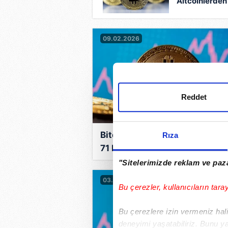
Altcoinlerden
güçlü
performans!
09.02.2026
Reddet
Bitcoin’de yüzde 12'lik yükseli
Rıza
71 bin dolara dayandı!
"Sitelerimizde reklam ve paza
03.02.2026
Bu çerezler, kullanıcıların tara
Bu çerezlere izin vermeniz halin
deneyimi yaşatabiliriz. Bunu y