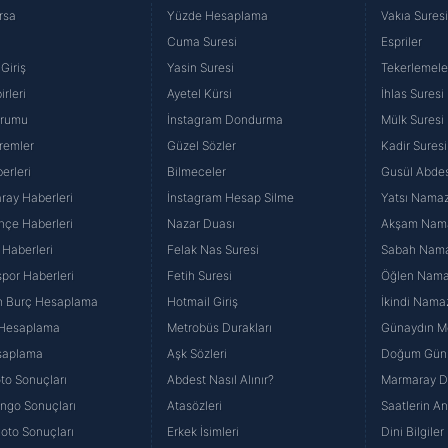
rsa
Yüzde Hesaplama
Vakıa Sures
Cuma Suresi
Espriler
Giriş
Yasin Suresi
Tekerlemele
rleri
Ayetel Kürsi
İhlas Suresi
urumu
İnstagram Dondurma
Mülk Suresi
remler
Güzel Sözler
Kadir Suresi
erleri
Bilmeceler
Gusül Abdes
ray Haberleri
İnstagram Hesap Silme
Yatsı Namazı
hçe Haberleri
Nazar Duası
Akşam Namaz
 Haberleri
Felak Nas Suresi
Sabah Namaz
por Haberleri
Fetih Suresi
Öğlen Namazı
n Burç Hesaplama
Hotmail Giriş
İkindi Namaz
 Hesaplama
Metrobüs Durakları
Günaydın Me
saplama
Aşk Sözleri
Doğum Günü
to Sonuçları
Abdest Nasıl Alınır?
Marmaray Du
yango Sonuçları
Atasözleri
Saatlerin A
Loto Sonuçları
Erkek İsimleri
Dini Bilgiler