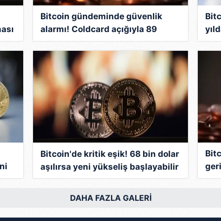
:
Bitcoin gündeminde güvenlik
Bitc
ması
alarmı! Coldcard açığıyla 89
yıl
milyon dolarlık kayıp...
Uzm
Bitc
Bitcoin'de kritik eşik! 68 bin dolar
ni
geri
aşılırsa yeni yükseliş başlayabilir
geld
DAHA FAZLA GALERİ