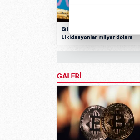
içerikleri sunabilmek adına el
noktasında tek gelir kalemimiz 
Her halükârda, kullanıcılar, bu 
Bitcoin’de satış dalgası:
Likidasyonlar milyar dolara
Sizlere daha iyi bir hizmet sun
dayandı
çerezler vasıtasıyla çeşitli kiş
amacıyla kullanılmaktadır. Diğer
reklam/pazarlama faaliyetlerinin
GALERİ
Çerezlere ilişkin tercihlerinizi 
butonuna tıklayabilir,
Çerez Bi
6698 sayılı Kişisel Verilerin 
mevzuata uygun olarak kullanılan