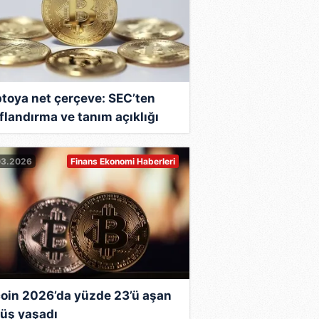
ptoya net çerçeve: SEC’ten
ıflandırma ve tanım açıklığı
03.2026
Finans Ekonomi Haberleri
coin 2026’da yüzde 23’ü aşan
üş yaşadı