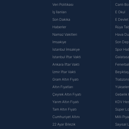
Veri Politikası
Canlı Bo
İş İlanları
E Okul
Son Dakika
E Devlet 
Haberler
Rüya Tabi
Namaz Vakitleri
Hava D
İmsakiye
Son Dep
İstanbul İmsakiye
Spor Hab
İstanbul İftar Vakti
Galatasa
Ankara İftar Vakti
Fenerba
İzmir İftar Vakti
Beşiktaş
Gram Altın Fiyatı
Trabzons
Altın Fiyatları
Yüksele
Çeyrek Altın Fiyatı
Gebelik
Yarım Altın Fiyatı
KDV He
Tam Altın Fiyatı
Süper Lo
Cumhuriyet Altını
Milli Pi
22 Ayar Bilezik
Sayısal 