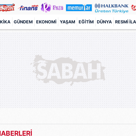
KIKA
GÜNDEM
EKONOMI
YAŞAM
EĞITIM
DÜNYA
RESMI İL
HABERLERİ