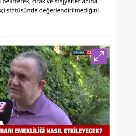
lirterek, çırak ve stajyerler adına
 çerezlerle ilgili bilgi almak için lütfen
tıklayınız
.
çi statüsünde değerlendirilmediğini