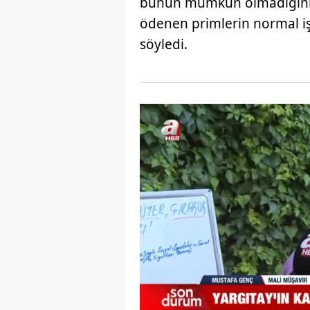
bunun mümkün olmadığını be
mevzuata uygun olarak kullanılan
ödenen primlerin normal iş
söyledi.