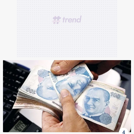
verileriniz işlenmekte olup gerekli olan çerezler bilgi
toplumu hizmetlerinin sunulması amacıyla
kullanılmaktadır. Diğer çerezler, sitemizin daha işlevsel
kılınması ve kişiselleştirilmesi ve sizlere yönelik
reklam/pazarlama faaliyetlerinin yapılması, amaçlarıyla
sınırlı olarak açık rızanız dahilinde kullanılacaktır.
Çerezlere ilişkin tercihlerinizi aşağıda yer alan panel
vasıtasıyla belirleyebilirsiniz. Çerezlere ilişkin detaylı bilgi
için Ayarlar butonuna tıklayabilir,
Çerez Bilgilendirme
Metnimizi
ziyaret edebilirsiniz.
6698 sayılı Kişisel Verilerin Korunması Kanunu uyarınca
hazırlanmış Aydınlatma Metnimizi okumak ve sitemizde
ilgili mevzuata uygun olarak kullanılan çerezlerle ilgili bilgi
almak için lütfen
tıklayınız
.
4