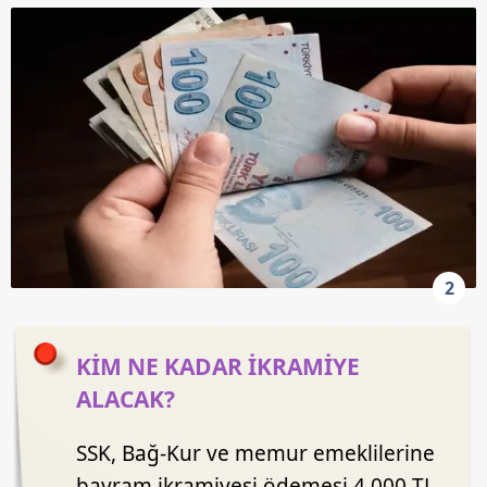
2
KİM NE KADAR İKRAMİYE
ALACAK?
SSK, Bağ-Kur ve memur emeklilerine
bayram ikramiyesi ödemesi 4.000 TL