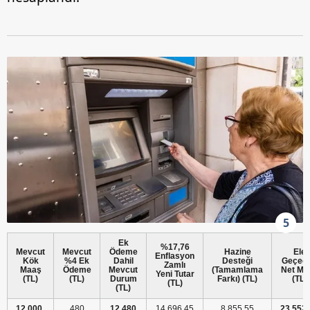
5
Ek
%17,76
Mevcut
Mevcut
Ödeme
Hazine
Ele
Enflasyon
Kök
%4 Ek
Dahil
Desteği
Geçec
Zamlı
Maaş
Ödeme
Mevcut
(Tamamlama
Net Ma
Yeni Tutar
(TL)
(TL)
Durum
Farkı) (TL)
(TL)
(TL)
(TL)
12.000
480
12.480
14.696,45
8.855,55
23.552,