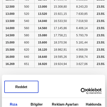
12.500
500
13.000
15.308,80
8.243,20
23.552,
13.000
520
13.520
15.921,15
7.630,85
23.552,
13.500
540
14.040
16.533,50
7.018,50
23.552,
14.000
560
14.560
17.145,86
6.406,14
23.552,
14.500
580
15.080
17.758,21
5.793,79
23.552,
15.000
600
15.600
18.370,56
5.181,44
23.552,
15.500
620
16.120
18.982,91
4.569,09
23.552,
16.000
640
16.640
19.595,26
3.956,74
23.552,
16.269
651
16.920
19.924,94
3.627,06
23.552,
Reddet
Rıza
Bilgiler
Reklam Ayarları
Hakkında