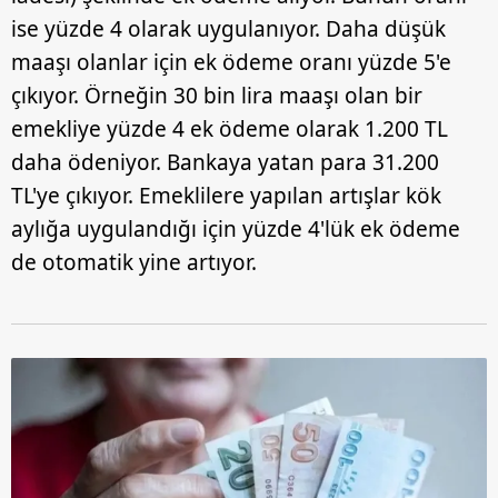
ilgili mevzuata uygun olarak kullanılan çerezlerle ilgili bilgi
ise yüzde 4 olarak uygulanıyor. Daha düşük
almak için lütfen
tıklayınız
.
maaşı olanlar için ek ödeme oranı yüzde 5'e
çıkıyor. Örneğin 30 bin lira maaşı olan bir
emekliye yüzde 4 ek ödeme olarak 1.200 TL
daha ödeniyor. Bankaya yatan para 31.200
TL'ye çıkıyor. Emeklilere yapılan artışlar kök
aylığa uygulandığı için yüzde 4'lük ek ödeme
de otomatik yine artıyor.