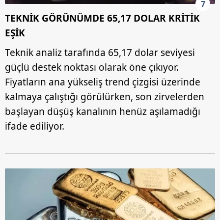
7
vasıtasıyla belirleyebilirsiniz. Çerezlere ilişkin detaylı bilgi
TEKNİK GÖRÜNÜMDE 65,17 DOLAR KRİTİK
için Ayarlar butonuna tıklayabilir,
Çerez Bilgilendirme
Metnimizi
ziyaret edebilirsiniz.
EŞİK
Teknik analiz tarafında 65,17 dolar seviyesi
6698 sayılı Kişisel Verilerin Korunması Kanunu uyarınca
güçlü destek noktası olarak öne çıkıyor.
hazırlanmış Aydınlatma Metnimizi okumak ve sitemizde
ilgili mevzuata uygun olarak kullanılan çerezlerle ilgili bilgi
Fiyatların ana yükseliş trend çizgisi üzerinde
almak için lütfen
tıklayınız
.
kalmaya çalıştığı görülürken, son zirvelerden
başlayan düşüş kanalının henüz aşılamadığı
ifade ediliyor.