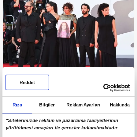
9
Reddet
"Bu yaklaşım insanları dehumanize (insanlıktan
uzaklaştırma) ediyor. Sinema, sanat ve her
Rıza
Bilgiler
Reklam Ayarları
Hakkında
türlü ifade biçimi, insanlara ses ve yüz vermek
için çok önemli."
"Sitelerimizde reklam ve pazarlama faaliyetlerinin
yürütülmesi amaçları ile çerezler kullanılmaktadır.