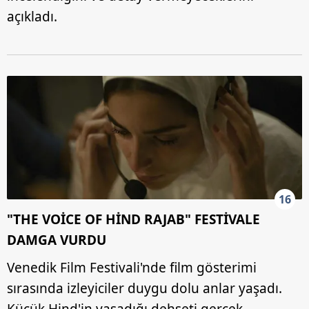
açıkladı.
16
"THE VOİCE OF HİND RAJAB" FESTİVALE
DAMGA VURDU
Venedik Film Festivali'nde film gösterimi
sırasında izleyiciler duygu dolu anlar yaşadı.
Küçük Hind'in yaşadığı dehşeti gerçek