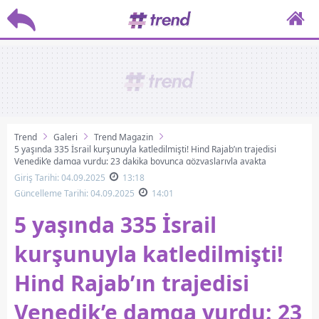
Trend
Galeri
Trend Magazin
5 yaşında 335 İsrail kurşunuyla katledilmişti! Hind Rajab’ın trajedisi
Venedik’e damga vurdu: 23 dakika boyunca gözyaşlarıyla ayakta
alkışlandı! İşte o anlar...
Giriş Tarihi: 04.09.2025
13:18
Güncelleme Tarihi: 04.09.2025
14:01
5 yaşında 335 İsrail
kurşunuyla katledilmişti!
Hind Rajab’ın trajedisi
Venedik’e damga vurdu: 23