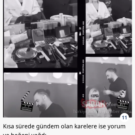
kullanılmaktadır. Bu çerezler vasıtasıyla çeşitli kişisel
verileriniz işlenmekte olup gerekli olan çerezler bilgi
toplumu hizmetlerinin sunulması amacıyla
kullanılmaktadır. Diğer çerezler, sitemizin daha işlevsel
kılınması ve kişiselleştirilmesi ve sizlere yönelik
reklam/pazarlama faaliyetlerinin yapılması, amaçlarıyla
sınırlı olarak açık rızanız dahilinde kullanılacaktır.
Çerezlere ilişkin tercihlerinizi aşağıda yer alan panel
vasıtasıyla belirleyebilirsiniz. Çerezlere ilişkin detaylı bilgi
için Ayarlar butonuna tıklayabilir,
Çerez Bilgilendirme
Metnimizi
ziyaret edebilirsiniz.
6698 sayılı Kişisel Verilerin Korunması Kanunu uyarınca
hazırlanmış Aydınlatma Metnimizi okumak ve sitemizde
ilgili mevzuata uygun olarak kullanılan çerezlerle ilgili bilgi
almak için lütfen
tıklayınız
.
11
Kısa sürede gündem olan karelere ise yorum