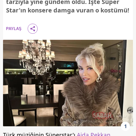
tarzıyla yine gündem oldu. İşte Süper
Star'ın konsere damga vuran o kostümü!
PAYLAŞ
1
Türk müziğinin Süperstar'ı
Ajda Pekkan
,