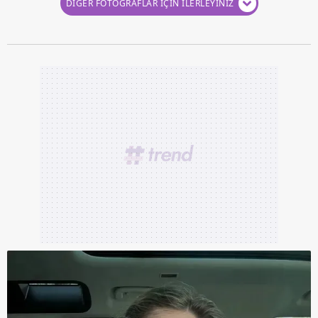
DİĞER FOTOĞRAFLAR İÇİN İLERLEYİNİZ