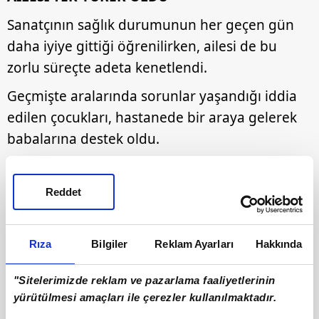
Sanatçının sağlık durumunun her geçen gün
daha iyiye gittiği öğrenilirken, ailesi de bu
zorlu süreçte adeta kenetlendi.
Geçmişte aralarında sorunlar yaşandığı iddia
edilen çocukları, hastanede bir araya gelerek
babalarına destek oldu.
İbrahim Tatlıses'in Ayşegül Yıldız ile evliliğinden
dünyaya gelen kızı Elif Ada Tatlıses ise yaptığı
Reddet
paylaşımla yürekleri sızlattı.
Rıza
Bilgiler
Reklam Ayarları
Hakkında
"Sitelerimizde reklam ve pazarlama faaliyetlerinin
yürütülmesi amaçları ile çerezler kullanılmaktadır.