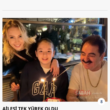
8
AİLESİ TEK YÜREK OLDU