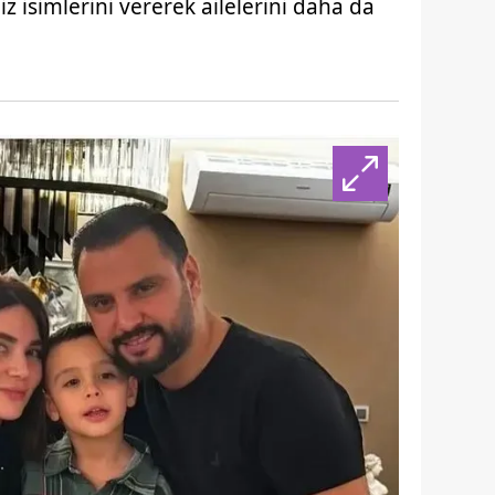
iz isimlerini vererek ailelerini daha da
 çerezlerle ilgili bilgi almak için lütfen
tıklayınız
.