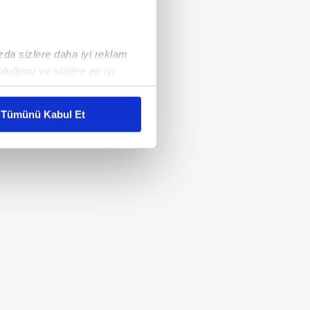
ızda sizlere daha iyi reklam
duğunu ve sizlere en iyi
liyetlerimizi karşılamak
Tümünü Kabul Et
ar gösterilmeyecektir."
çerezler kullanılmaktadır. Bu
u hizmetlerinin sunulması
i ve sizlere yönelik
nılacaktır.
kin detaylı bilgi için Ayarlar
ak ve sitemizde ilgili