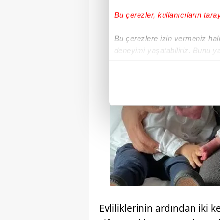
Bu çerezler, kullanıcıların tara
Bu çerezlere izin vermeniz halin
deneyimi yaşatabiliriz. Bunu y
içerikleri sunabilmek adına el
noktasında tek gelir kalemimiz 
Her halükârda, kullanıcılar, bu 
Sizlere daha iyi bir hizmet sun
çerezler vasıtasıyla çeşitli kiş
amacıyla kullanılmaktadır. Diğer
reklam/pazarlama faaliyetlerinin
Çerezlere ilişkin tercihlerinizi 
butonuna tıklayabilir,
Çerez Bi
Evliliklerinin ardından iki
6698 sayılı Kişisel Verilerin 