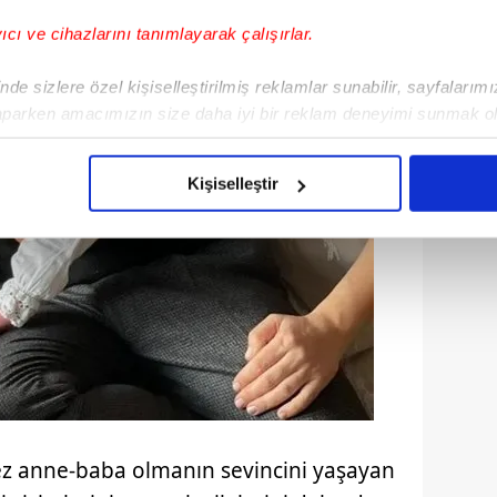
yıcı ve cihazlarını tanımlayarak çalışırlar.
de sizlere özel kişiselleştirilmiş reklamlar sunabilir, sayfalarım
aparken amacımızın size daha iyi bir reklam deneyimi sunmak ol
imizden gelen çabayı gösterdiğimizi ve bu noktada, reklamların ma
olduğunu sizlere hatırlatmak isteriz.
Kişiselleştir
çerezlere izin vermedikleri takdirde, kullanıcılara hedefli reklaml
abilmek için İnternet Sitemizde kendimize ve üçüncü kişilere ait 
isel verileriniz işlenmekte olup gerekli olan çerezler bilgi toplum
 çerezler, sitemizin daha işlevsel kılınması ve kişiselleştirilmes
 yapılması, amaçlarıyla sınırlı olarak açık rızanız dahilinde kulla
aşağıda yer alan panel vasıtasıyla belirleyebilirsiniz. Çerezlere iliş
lgilendirme Metnimizi
ziyaret edebilirsiniz.
 kez anne-baba olmanın sevincini yaşayan
Korunması Kanunu uyarınca hazırlanmış Aydınlatma Metnimizi okum