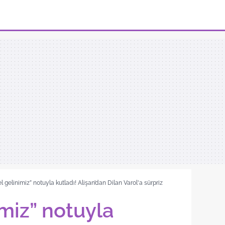
l gelinimiz” notuyla kutladı! Alişan’dan Dilan Varol'a sürpriz
miz” notuyla