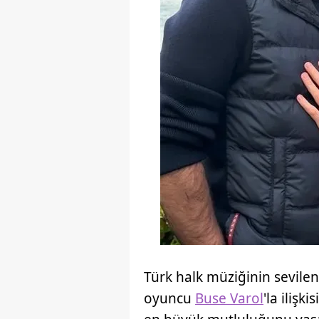
Türk halk müziğinin sevilen
oyuncu
Buse Varol
'la ilişk