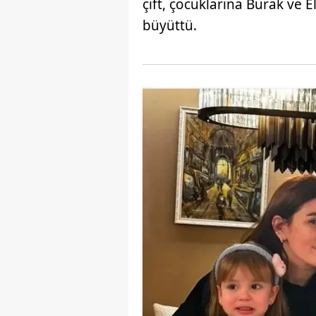
çift, çocuklarına Burak ve El
mevzuata uygun olarak kullanılan
büyüttü.