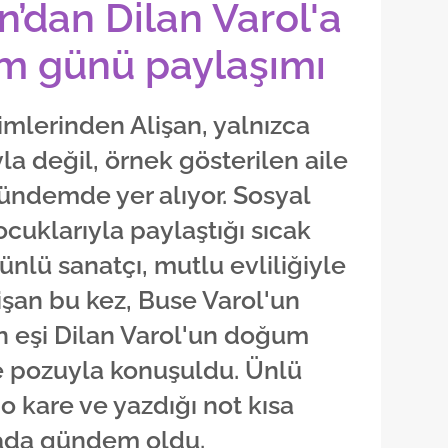
an’dan Dilan Varol'a
m günü paylaşımı
simlerinden Alişan, yalnızca
la değil, örnek gösterilen aile
gündemde yer alıyor. Sosyal
cuklarıyla paylaştığı sıcak
ünlü sanatçı, mutlu evliliğiyle
lişan bu kez, Buse Varol'un
n eşi Dilan Varol'un doğum
e pozuyla konuşuldu. Ünlü
 o kare ve yazdığı not kısa
ada gündem oldu.