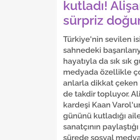
kutladı! Aliş
sürpriz doğu
Türkiye'nin sevilen i
sahnedeki başarılarıy
hayatıyla da sık sık 
medyada özellikle ço
anlarla dikkat çeken 
de takdir topluyor. A
kardeşi Kaan Varol'u
gününü kutladığı ail
sanatçının paylaştığı
sürede sosyal medy