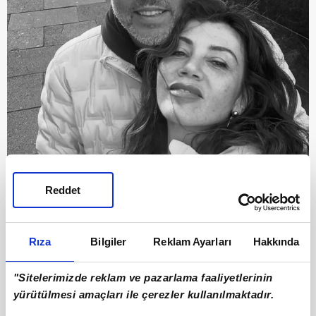
Reddet
8
Rıza
Bilgiler
Reklam Ayarları
Hakkında
Kulislere yansıyan bilgilere göre ünlü
oyuncunun eşi Emir Ersoy ile büyük bir
"Sitelerimizde reklam ve pazarlama faaliyetlerinin
mutluluk yaşadığı öne sürüldü.
yürütülmesi amaçları ile çerezler kullanılmaktadır.