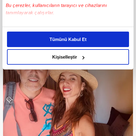
Bu çerezler, kullanıcıların tarayıcı ve cihazlarını
tanımlayarak çalışırlar.
Bu çerezlere izin vermeniz halinde sizlere özel
kişiselleştirilmiş reklamlar sunabilir, sayfalarımızda sizlere
Tümünü Kabul Et
daha iyi reklam deneyimi yaşatabiliriz. Bunu yaparken
amacımızın size daha iyi bir reklam deneyimi sunmak
olduğunu ve sizlere en iyi içerikleri sunabilmek adına
Kişiselleştir
elimizden gelen çabayı gösterdiğimizi ve bu noktada,
reklamların maliyetlerimizi karşılamak noktasında tek gelir
kalemimiz olduğunu sizlere hatırlatmak isteriz.
Her halükârda, kullanıcılar, bu çerezlere izin vermedikleri
takdirde, kullanıcılara hedefli reklamlar
gösterilmeyecektir."
Sizlere daha iyi bir hizmet sunabilmek için İnternet
Sitemizde kendimize ve üçüncü kişilere ait çerezler