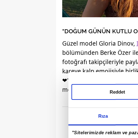
"DOĞUM GÜNÜN KUTLU 
Güzel model Gloria Dinov,
bölümünden Berke Özer ile 
fotoğrafı takipçileriyle pay
kareye kalp emojisiyle bi
❤️" notunu düşen Dinov'un 
medyada gündem olmuştu
Reddet
Rıza
"Sitelerimizde reklam ve paza