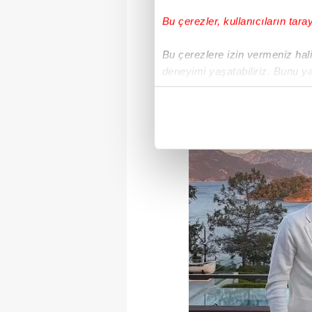
Bu çerezler, kullanıcıların tara
Bu çerezlere izin vermeniz halin
deneyimi yaşatabiliriz. Bunu y
içerikleri sunabilmek adına el
noktasında tek gelir kalemimiz 
Her halükârda, kullanıcılar, bu 
Sizlere daha iyi bir hizmet sun
çerezler vasıtasıyla çeşitli kiş
amacıyla kullanılmaktadır. Diğer
reklam/pazarlama faaliyetlerinin
Çerezlere ilişkin tercihlerinizi 
butonuna tıklayabilir,
Çerez Bi
6698 sayılı Kişisel Verilerin 