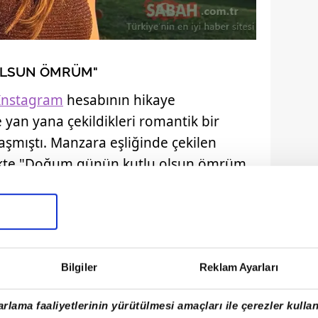
OLSUN ÖMRÜM"
Instagram
hesabının hikaye
yan yana çekildikleri romantik bir
laşmıştı. Manzara eşliğinde çekilen
rlikte "Doğum günün kutlu olsun ömrüm
bu paylaşımı, kısa sürede sosyal
.
Bilgiler
Reklam Ayarları
rlama faaliyetlerinin yürütülmesi amaçları ile çerezler kullan