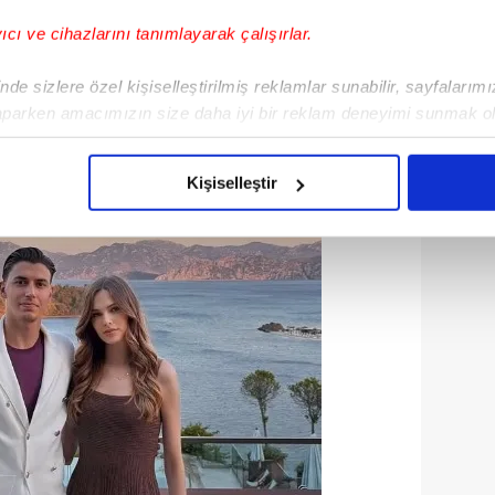
yıcı ve cihazlarını tanımlayarak çalışırlar.
de sizlere özel kişiselleştirilmiş reklamlar sunabilir, sayfalarım
aparken amacımızın size daha iyi bir reklam deneyimi sunmak ol
imizden gelen çabayı gösterdiğimizi ve bu noktada, reklamların ma
olduğunu sizlere hatırlatmak isteriz.
Kişiselleştir
çerezlere izin vermedikleri takdirde, kullanıcılara hedefli reklaml
abilmek için İnternet Sitemizde kendimize ve üçüncü kişilere ait 
isel verileriniz işlenmekte olup gerekli olan çerezler bilgi toplum
 çerezler, sitemizin daha işlevsel kılınması ve kişiselleştirilmes
 yapılması, amaçlarıyla sınırlı olarak açık rızanız dahilinde kulla
aşağıda yer alan panel vasıtasıyla belirleyebilirsiniz. Çerezlere iliş
lgilendirme Metnimizi
ziyaret edebilirsiniz.
Korunması Kanunu uyarınca hazırlanmış Aydınlatma Metnimizi okum