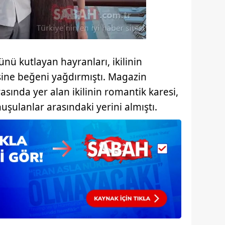
 çerezlerle ilgili bilgi almak için lütfen
tıklayınız
.
ü kutlayan hayranları, ikilinin
ine beğeni yağdırmıştı. Magazin
asında yer alan ikilinin romantik karesi,
şulanlar arasındaki yerini almıştı.