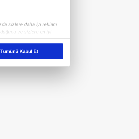
ızda sizlere daha iyi reklam
duğunu ve sizlere en iyi
liyetlerimizi karşılamak
Tümünü Kabul Et
ar gösterilmeyecektir."
çerezler kullanılmaktadır. Bu
u hizmetlerinin sunulması
i ve sizlere yönelik
nılacaktır.
kin detaylı bilgi için Ayarlar
ak ve sitemizde ilgili