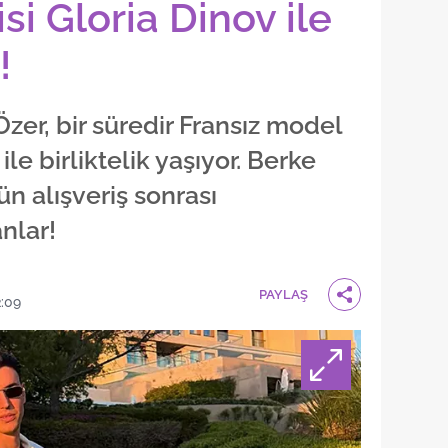
si Gloria Dinov ile
!
Özer, bir süredir Fransız model
ile birliktelik yaşıyor. Berke
ün alışveriş sonrası
anlar!
PAYLAŞ
:09