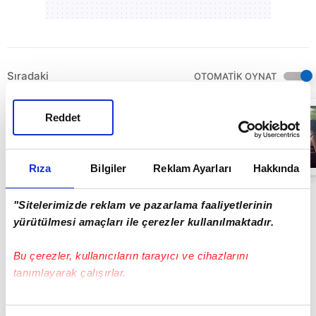
Sıradaki
OTOMATİK OYNAT
Seyircilerden
Reddet
büyük alkış!
Ajda Pekkan
kendisini
izlemeye gelen
00:56
Nebahat
Rıza
Bilgiler
Reklam Ayarları
Hakkında
Çehre’ye
övgüler
yağdırdı!
"Sitelerimizde reklam ve pazarlama faaliyetlerinin
yürütülmesi amaçları ile çerezler kullanılmaktadır.
Bu çerezler, kullanıcıların tarayıcı ve cihazlarını
tanımlayarak çalışırlar.
Bu çerezlere izin vermeniz halinde sizlere özel