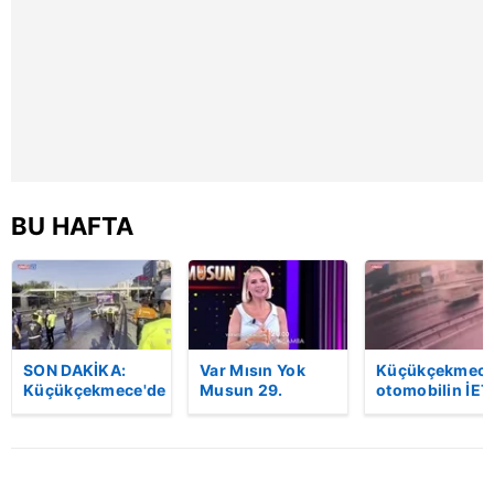
reklam/pazarlama faaliyetlerinin yapılması, amaçlarıyla
sınırlı olarak açık rızanız dahilinde kullanılacaktır.
Çerezlere ilişkin tercihlerinizi aşağıda yer alan panel
vasıtasıyla belirleyebilirsiniz. Çerezlere ilişkin detaylı bilgi
için Ayarlar butonuna tıklayabilir,
Çerez Bilgilendirme
Metnimizi
ziyaret edebilirsiniz.
BU HAFTA
6698 sayılı Kişisel Verilerin Korunması Kanunu uyarınca
hazırlanmış Aydınlatma Metnimizi okumak ve sitemizde
ilgili mevzuata uygun olarak kullanılan çerezlerle ilgili bilgi
almak için lütfen
tıklayınız
.
SON DAKİKA:
Var Mısın Yok
Küçükçekmece
Küçükçekmece'de
Musun 29.
otomobilin İET
korkunç kaza!
Bölüm Fragmanı
otobüsüne
Otomobil, İETT
yayınlandı |
çarptığı kaza
otobüsüne
Video
kamerada | Vi
çarptı: 3 kişi
hayatını kaybetti