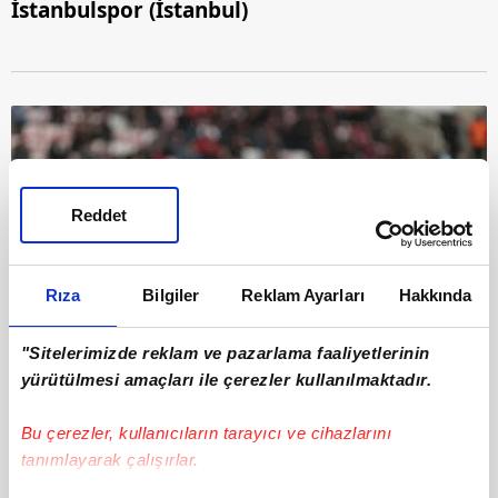
İstanbulspor (İstanbul)
Reddet
Rıza
Bilgiler
Reklam Ayarları
Hakkında
"Sitelerimizde reklam ve pazarlama faaliyetlerinin
yürütülmesi amaçları ile çerezler kullanılmaktadır.
9
Bu çerezler, kullanıcıların tarayıcı ve cihazlarını
Iğdır FK (Iğdır)
tanımlayarak çalışırlar.