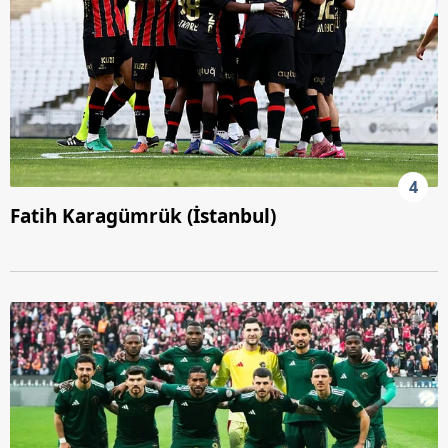
4
Fatih Karagümrük (İstanbul)