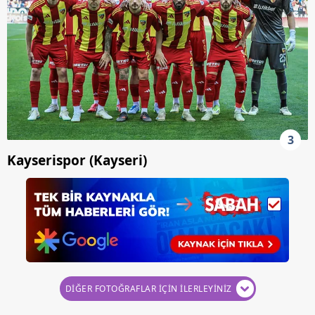
3
Kayserispor (Kayseri)
DİĞER FOTOĞRAFLAR İÇİN İLERLEYİNİZ