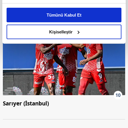
Bu çerezlere izin vermeniz halinde sizlere özel
kişiselleştirilmiş reklamlar sunabilir, sayfalarımızda sizlere
Tümünü Kabul Et
daha iyi reklam deneyimi yaşatabiliriz. Bunu yaparken
amacımızın size daha iyi bir reklam deneyimi sunmak
olduğunu ve sizlere en iyi içerikleri sunabilmek adına
Kişiselleştir
elimizden gelen çabayı gösterdiğimizi ve bu noktada,
reklamların maliyetlerimizi karşılamak noktasında tek gelir
kalemimiz olduğunu sizlere hatırlatmak isteriz.
Her halükârda, kullanıcılar, bu çerezlere izin vermedikleri
takdirde, kullanıcılara hedefli reklamlar
gösterilmeyecektir."
Sizlere daha iyi bir hizmet sunabilmek için İnternet
10
Sitemizde kendimize ve üçüncü kişilere ait çerezler
Sarıyer (İstanbul)
kullanılmaktadır. Bu çerezler vasıtasıyla çeşitli kişisel
verileriniz işlenmekte olup gerekli olan çerezler bilgi
toplumu hizmetlerinin sunulması amacıyla
kullanılmaktadır. Diğer çerezler, sitemizin daha işlevsel