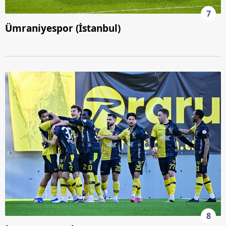
7
Ümraniyespor (İstanbul)
8