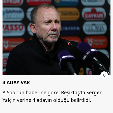
kullanılmaktadır. Diğer çerezler, sitemizin daha işlevsel
kılınması ve kişiselleştirilmesi ve sizlere yönelik
reklam/pazarlama faaliyetlerinin yapılması, amaçlarıyla
sınırlı olarak açık rızanız dahilinde kullanılacaktır.
Çerezlere ilişkin tercihlerinizi aşağıda yer alan panel
vasıtasıyla belirleyebilirsiniz. Çerezlere ilişkin detaylı bilgi
için Ayarlar butonuna tıklayabilir,
Çerez Bilgilendirme
Metnimizi
ziyaret edebilirsiniz.
6698 sayılı Kişisel Verilerin Korunması Kanunu uyarınca
hazırlanmış Aydınlatma Metnimizi okumak ve sitemizde
ilgili mevzuata uygun olarak kullanılan çerezlerle ilgili bilgi
6
almak için lütfen
tıklayınız
.
4 ADAY VAR
A Spor'un haberine göre; Beşiktaş'ta Sergen
Yalçın yerine 4 adayın olduğu belirtildi.