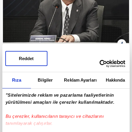
4
ADALI'DAN ŞENOL GÜNEŞ AÇIKLAMASI
Reddet
Beşiktaş Başkanı Serdal Adalı, Sergen Yalçın'ın
ayrılığı sonrası
Şenol Güneş
ile
Rıza
Bilgiler
Reklam Ayarları
Hakkında
çalışmayacaklarını açıkladı.
"Sitelerimizde reklam ve pazarlama faaliyetlerinin
yürütülmesi amaçları ile çerezler kullanılmaktadır.
Bu çerezler, kullanıcıların tarayıcı ve cihazlarını
tanımlayarak çalışırlar.