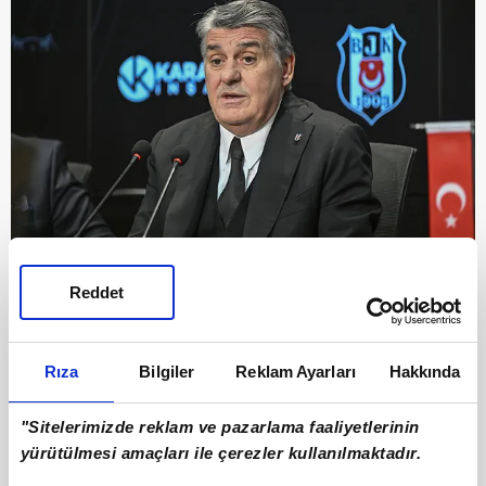
7
"YUNAN POLİSİNİ KINIYORUM!"
Reddet
"Yunanistan'daki pankart için Yunan polisini
kınıyorum! O terbiyesizliğe 40 sayı ile cevap
Rıza
Bilgiler
Reklam Ayarları
Hakkında
veren basketbol takımımızı kutluyorum ve
"Sitelerimizde reklam ve pazarlama faaliyetlerinin
alkışlıyorum."
yürütülmesi amaçları ile çerezler kullanılmaktadır.