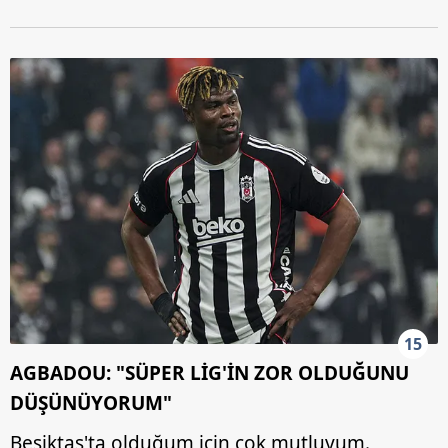
15
AGBADOU: "SÜPER LİG'İN ZOR OLDUĞUNU
DÜŞÜNÜYORUM"
Beşiktaş'ta olduğum için çok mutluyum.