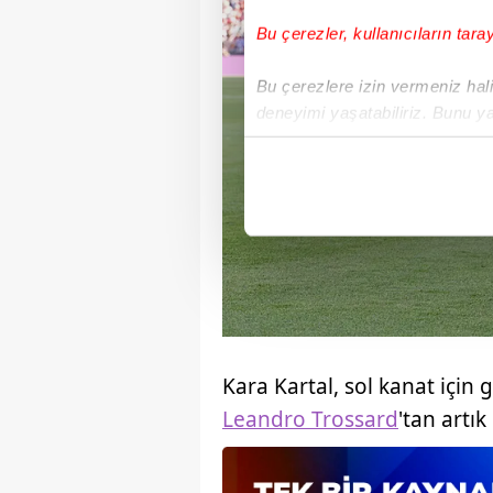
Bu çerezler, kullanıcıların tara
Bu çerezlere izin vermeniz halin
deneyimi yaşatabiliriz. Bunu y
içerikleri sunabilmek adına el
noktasında tek gelir kalemimiz 
Her halükârda, kullanıcılar, bu 
Sizlere daha iyi bir hizmet sun
çerezler vasıtasıyla çeşitli kiş
amacıyla kullanılmaktadır. Diğer
reklam/pazarlama faaliyetlerinin
Kara Kartal, sol kanat için 
Çerezlere ilişkin tercihlerinizi 
Leandro Trossard
'tan artık
butonuna tıklayabilir,
Çerez Bi
6698 sayılı Kişisel Verilerin 