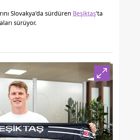
arını Slovakya'da sürdüren
Beşiktaş
'ta
ları sürüyor.