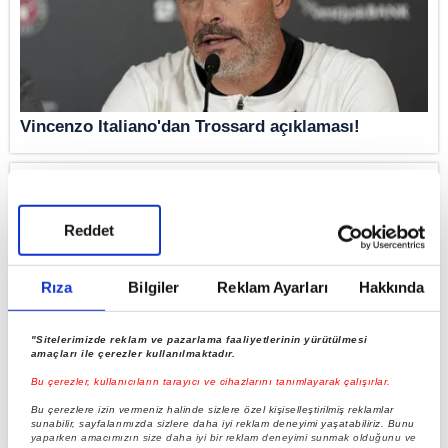
Vincenzo Italiano'dan Trossard açıklaması!
Reddet
Rıza
Bilgiler
Reklam Ayarları
Hakkında
"Sitelerimizde reklam ve pazarlama faaliyetlerinin yürütülmesi
amaçları ile çerezler kullanılmaktadır.
Bu çerezler, kullanıcıların tarayıcı ve cihazlarını tanımlayarak çalışırlar.
Süper Lig'in en değerli futbolcuları! Muhammed
Bu çerezlere izin vermeniz halinde sizlere özel kişiselleştirilmiş reklamlar
Salah'ın yeri belli oldu
sunabilir, sayfalarımızda sizlere daha iyi reklam deneyimi yaşatabiliriz. Bunu
yaparken amacımızın size daha iyi bir reklam deneyimi sunmak olduğunu ve