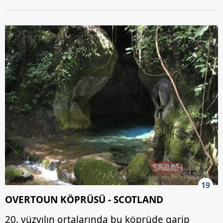
19
OVERTOUN KÖPRÜSÜ - SCOTLAND
20. yüzyılın ortalarında bu köprüde garip