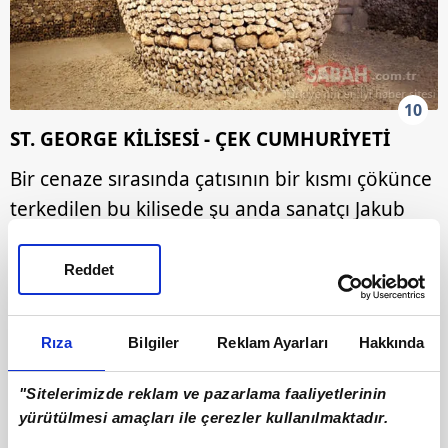
10
ST. GEORGE KİLİSESİ - ÇEK CUMHURİYETİ
Bir cenaze sırasında çatısının bir kısmı çökünce
terkedilen bu kilisede şu anda sanatçı Jakub
Hadrava'nın tüyler ürpertici heykelleri duruyor.
Reddet
Rıza
Bilgiler
Reklam Ayarları
Hakkında
"Sitelerimizde reklam ve pazarlama faaliyetlerinin
yürütülmesi amaçları ile çerezler kullanılmaktadır.