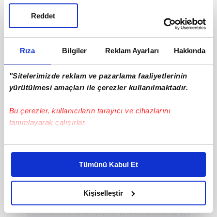
Reddet
Rıza
Bilgiler
Reklam Ayarları
Hakkında
DİĞER FOTOĞRAFLAR İÇİN İLERLEYİNİZ
"Sitelerimizde reklam ve pazarlama faaliyetlerinin
yürütülmesi amaçları ile çerezler kullanılmaktadır.
Bu çerezler, kullanıcıların tarayıcı ve cihazlarını
tanımlayarak çalışırlar.
Bu çerezlere izin vermeniz halinde sizlere özel
kişiselleştirilmiş reklamlar sunabilir, sayfalarımızda sizlere
Tümünü Kabul Et
daha iyi reklam deneyimi yaşatabiliriz. Bunu yaparken
amacımızın size daha iyi bir reklam deneyimi sunmak
olduğunu ve sizlere en iyi içerikleri sunabilmek adına
Kişiselleştir
elimizden gelen çabayı gösterdiğimizi ve bu noktada,
reklamların maliyetlerimizi karşılamak noktasında tek gelir