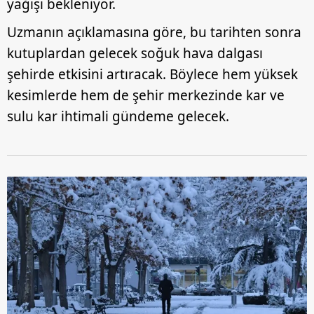
yağışı bekleniyor.
için Ayarlar butonuna tıklayabilir,
Çerez Bilgilendirme
Metnimizi
ziyaret edebilirsiniz.
Uzmanın açıklamasına göre, bu tarihten sonra
kutuplardan gelecek soğuk hava dalgası
6698 sayılı Kişisel Verilerin Korunması Kanunu uyarınca
hazırlanmış Aydınlatma Metnimizi okumak ve sitemizde
şehirde etkisini artıracak. Böylece hem yüksek
ilgili mevzuata uygun olarak kullanılan çerezlerle ilgili bilgi
kesimlerde hem de şehir merkezinde kar ve
almak için lütfen
tıklayınız
.
sulu kar ihtimali gündeme gelecek.