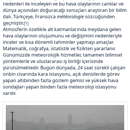
nedenleri ile inceleyen ve bu
hava
olaylarının
canlılar
ve
dünya açısından doğuracağı sonuçları araştıran bir
bilim
dalı.
Türkçeye
,
Fransızca
météorologie
sözcüğünden
geçmiştir.
[1]
Atmosferin özellikle alt katmanlarında meydana gelen
hava olaylarının oluşumunu ve değişimini nedenleriyle
inceler ve kısa dönemli tahminler yapmayı amaçlar.
Matematik
,
coğrafya
,
istatistik
ve
fizikten
yararlanır.
Günümüzde meteorolojik hizmetler, tamamen bilimsel
yöntemlerle ve uluslararası iş birliği içerisinde
yürütülmektedir. Bugün dünyada, 24 saat sürekli çalışan
onbin civarında kara istasyonu, açık denizlerde görev
yapan altıbinden fazla gözlem gemisi ve yüksek hava
sondajları yapan binden fazla meteoroloji istasyonu
vardır.