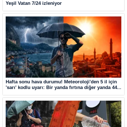
Yeşil Vatan 7/24 izleniyor
Hafta sonu hava durumu! Meteoroloji'den 5 il için
'sarı' kodlu uyarı: Bir yanda fırtına diğer yanda 44...