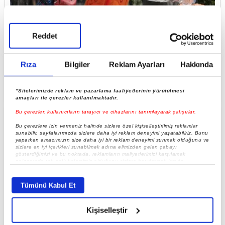
Reddet
Rıza
Bilgiler
Reklam Ayarları
Hakkında
Son dakika hava durumu! Meteoroloji'den çifte
alarm: Bir yanda 44 derece kavurucu sıcak, diğer
yanda sel ve...
"Sitelerimizde reklam ve pazarlama faaliyetlerinin yürütülmesi
amaçları ile çerezler kullanılmaktadır.
Bu çerezler, kullanıcıların tarayıcı ve cihazlarını tanımlayarak çalışırlar.
Bu çerezlere izin vermeniz halinde sizlere özel kişiselleştirilmiş reklamlar
sunabilir, sayfalarımızda sizlere daha iyi reklam deneyimi yaşatabiliriz. Bunu
yaparken amacımızın size daha iyi bir reklam deneyimi sunmak olduğunu ve
sizlere en iyi içerikleri sunabilmek adına elimizden gelen çabayı
gösterdiğimizi ve bu noktada, reklamların maliyetlerimizi karşılamak
noktasında tek gelir kalemimiz olduğunu sizlere hatırlatmak isteriz.
Her halükârda, kullanıcılar, bu çerezlere izin vermedikleri takdirde,
kullanıcılara hedefli reklamlar gösterilmeyecektir."
Tümünü Kabul Et
Sizlere daha iyi bir hizmet sunabilmek için İnternet Sitemizde kendimize ve
üçüncü kişilere ait çerezler kullanılmaktadır. Bu çerezler vasıtasıyla çeşitli
Kişiselleştir
kişisel verileriniz işlenmekte olup gerekli olan çerezler bilgi toplumu
hizmetlerinin sunulması amacıyla kullanılmaktadır. Diğer çerezler, sitemizin
daha işlevsel kılınması ve kişiselleştirilmesi ve sizlere yönelik