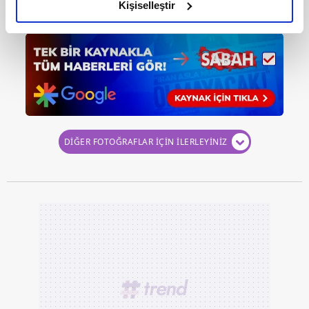
olduğunu ve sizlere en iyi içerikleri sunabilmek adına
Kişiselleştir
belirtildi.
elimizden gelen çabayı gösterdiğimizi ve bu noktada,
reklamların maliyetlerimizi karşılamak noktasında tek gelir
kalemimiz olduğunu sizlere hatırlatmak isteriz.
Her halükârda, kullanıcılar, bu çerezlere izin vermedikleri
takdirde, kullanıcılara hedefli reklamlar
gösterilmeyecektir."
DİĞER FOTOĞRAFLAR İÇİN İLERLEYİNİZ
Sizlere daha iyi bir hizmet sunabilmek için İnternet
Sitemizde kendimize ve üçüncü kişilere ait çerezler
kullanılmaktadır. Bu çerezler vasıtasıyla çeşitli kişisel
verileriniz işlenmekte olup gerekli olan çerezler bilgi
toplumu hizmetlerinin sunulması amacıyla
kullanılmaktadır. Diğer çerezler, sitemizin daha işlevsel
kılınması ve kişiselleştirilmesi ve sizlere yönelik
reklam/pazarlama faaliyetlerinin yapılması, amaçlarıyla
sınırlı olarak açık rızanız dahilinde kullanılacaktır.