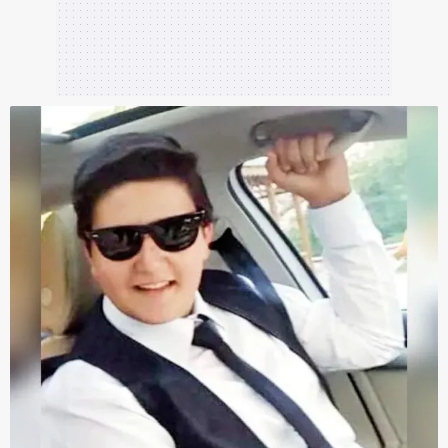
Çerezlere ilişkin tercihlerinizi aşağıda yer alan panel
vasıtasıyla belirleyebilirsiniz. Çerezlere ilişkin detaylı bilgi
için Ayarlar butonuna tıklayabilir,
Çerez Bilgilendirme
Metnimizi
ziyaret edebilirsiniz.
6698 sayılı Kişisel Verilerin Korunması Kanunu uyarınca
hazırlanmış Aydınlatma Metnimizi okumak ve sitemizde
ilgili mevzuata uygun olarak kullanılan çerezlerle ilgili bilgi
almak için lütfen
tıklayınız
.