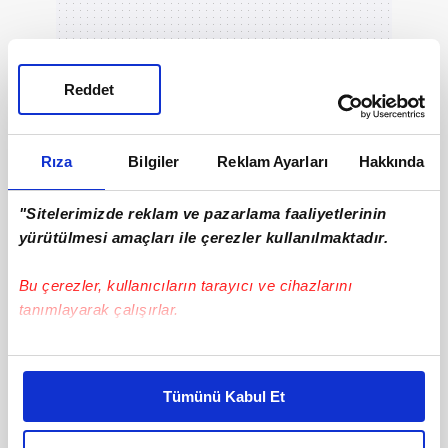
Reddet
Rıza
Bilgiler
Reklam Ayarları
Hakkında
"Sitelerimizde reklam ve pazarlama faaliyetlerinin
yürütülmesi amaçları ile çerezler kullanılmaktadır.
Bu çerezler, kullanıcıların tarayıcı ve cihazlarını
tanımlayarak çalışırlar.
3
Bu çerezlere izin vermeniz halinde sizlere özel
Uzun süredir firari durumda bulunan Altaş'ın,
kişiselleştirilmiş reklamlar sunabilir, sayfalarımızda sizlere
Tümünü Kabul Et
daha iyi reklam deneyimi yaşatabiliriz. Bunu yaparken
uluslararası arama kararı kapsamında yapılan
amacımızın size daha iyi bir reklam deneyimi sunmak
çalışmalar sonucunda ABD'de tespit edildiği